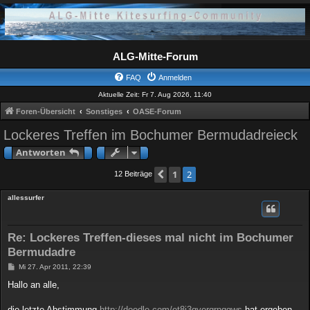
ALG-Mitte-Forum
FAQ
Anmelden
Aktuelle Zeit: Fr 7. Aug 2026, 11:40
Foren-Übersicht
Sonstiges
OASE-Forum
Lockeres Treffen im Bochumer Bermudadreieck
Antworten
Vorherige
1
2
12 Beiträge
allessurfer
Re: Lockeres Treffen-dieses mal nicht im Bochumer
Bermudadre
B
Mi 27. Apr 2011, 22:39
e
i
Hallo an alle,
t
r
a
die letzte Abstimmung
http://doodle.com/et8i3qyergrnqgws
hat ergeben,