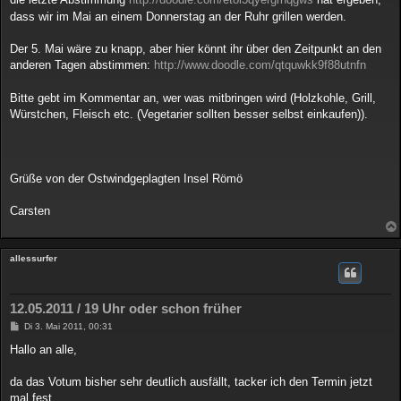
g
dass wir im Mai an einem Donnerstag an der Ruhr grillen werden.
Der 5. Mai wäre zu knapp, aber hier könnt ihr über den Zeitpunkt an den
anderen Tagen abstimmen:
http://www.doodle.com/qtquwkk9f88utnfn
Bitte gebt im Kommentar an, wer was mitbringen wird (Holzkohle, Grill,
Würstchen, Fleisch etc. (Vegetarier sollten besser selbst einkaufen)).
Grüße von der Ostwindgeplagten Insel Römö
Carsten
allessurfer
12.05.2011 / 19 Uhr oder schon früher
B
Di 3. Mai 2011, 00:31
e
i
Hallo an alle,
t
r
a
da das Votum bisher sehr deutlich ausfällt, tacker ich den Termin jetzt
g
mal fest.