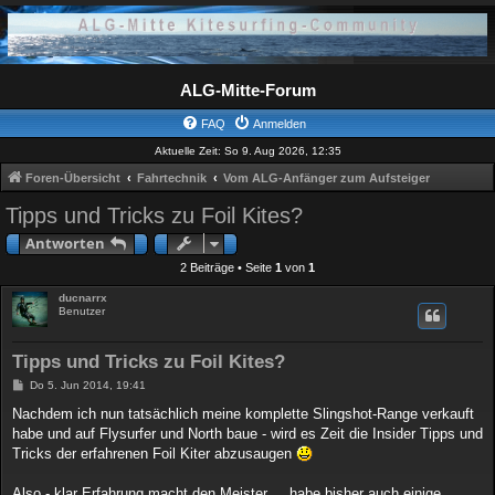
ALG-Mitte-Forum
FAQ
Anmelden
Aktuelle Zeit: So 9. Aug 2026, 12:35
Foren-Übersicht
Fahrtechnik
Vom ALG-Anfänger zum Aufsteiger
Tipps und Tricks zu Foil Kites?
Antworten
2 Beiträge • Seite
1
von
1
ducnarrx
Benutzer
Tipps und Tricks zu Foil Kites?
B
Do 5. Jun 2014, 19:41
e
i
Nachdem ich nun tatsächlich meine komplette Slingshot-Range verkauft
t
habe und auf Flysurfer und North baue - wird es Zeit die Insider Tipps und
r
a
Tricks der erfahrenen Foil Kiter abzusaugen
g
Also - klar Erfahrung macht den Meister ... habe bisher auch einige