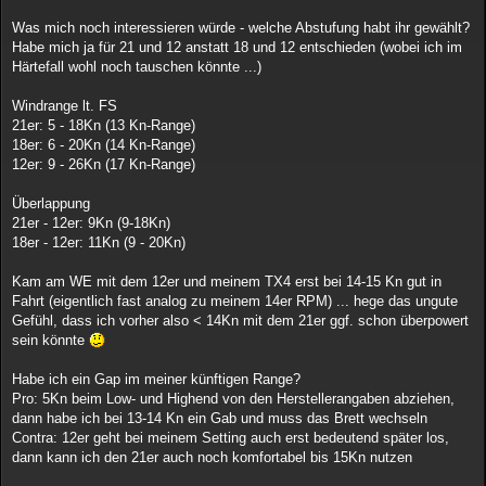
Was mich noch interessieren würde - welche Abstufung habt ihr gewählt?
Habe mich ja für 21 und 12 anstatt 18 und 12 entschieden (wobei ich im
Härtefall wohl noch tauschen könnte ...)
Windrange lt. FS
21er: 5 - 18Kn (13 Kn-Range)
18er: 6 - 20Kn (14 Kn-Range)
12er: 9 - 26Kn (17 Kn-Range)
Überlappung
21er - 12er: 9Kn (9-18Kn)
18er - 12er: 11Kn (9 - 20Kn)
Kam am WE mit dem 12er und meinem TX4 erst bei 14-15 Kn gut in
Fahrt (eigentlich fast analog zu meinem 14er RPM) ... hege das ungute
Gefühl, dass ich vorher also < 14Kn mit dem 21er ggf. schon überpowert
sein könnte
Habe ich ein Gap im meiner künftigen Range?
Pro: 5Kn beim Low- und Highend von den Herstellerangaben abziehen,
dann habe ich bei 13-14 Kn ein Gab und muss das Brett wechseln
Contra: 12er geht bei meinem Setting auch erst bedeutend später los,
dann kann ich den 21er auch noch komfortabel bis 15Kn nutzen