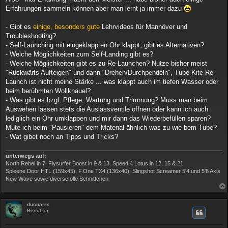
Erfahrungen sammeln können aber man lernt ja immer dazu
- Gibt es
einige, besonders gute
Lehrvideos für Mannöver und
Troubleshooting?
- Self-Launching mit eingeklappten Ohr klappt, gibt es Alternativen?
- Welche Möglichkeiten zum Self-Landing gibt es?
- Welche Möglichkeiten gibt es zu Re-Launchen? Nutze bisher meist
"Rückwärts Aufteigen" und dann "Drehen/Durchpendeln", Tube Kite Re-
Launch ist nicht meine Stärke ... was klappt auch im tiefen Wasser oder
beim berühmten Wollknäuel?
- Was gibt es bzgl. Pflege, Wartung und Trimmung? Muss man beim
Auswehen lassen stets die Auslassventile öffnen oder kann ich auch
lediglich ein Ohr umklappen und mir dann das Wiederbefüllen sparen?
Mute ich beim "Pausieren" dem Material ähnlich was zu wie bem Tube?
- Wat gibet noch an Tipps und Tricks?
unterwegs auf:
North Rebel in 7, Flysurfer Boost in 9 & 13, Speed 4 Lotus in 12, 15 & 21
Spleene Door HTL (159x45), F.One TX4 (136x40), Slingshot Screamer 5'4 und 5'8 Axis
New Wave sowie diverse olle Schnittchen
ducnarrx
Benutzer