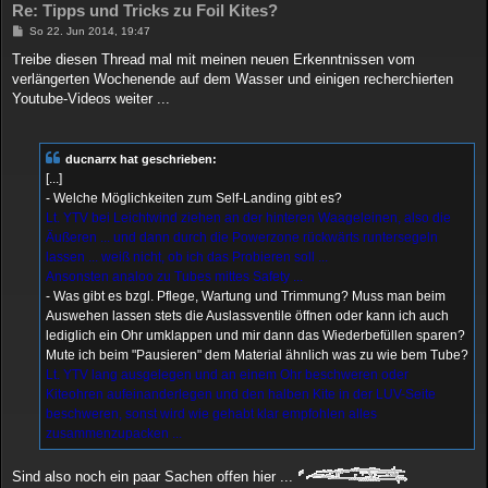
Re: Tipps und Tricks zu Foil Kites?
B
So 22. Jun 2014, 19:47
e
i
Treibe diesen Thread mal mit meinen neuen Erkenntnissen vom
t
verlängerten Wochenende auf dem Wasser und einigen recherchierten
r
a
Youtube-Videos weiter ...
g
ducnarrx hat geschrieben:
[...]
- Welche Möglichkeiten zum Self-Landing gibt es?
Lt. YTV bei Leichtwind ziehen an der hinteren Waageleinen, also die
Äußeren ... und dann durch die Powerzone rückwärts runtersegeln
lassen ... weiß nicht, ob ich das Probieren soll ...
Ansonsten analoo zu Tubes mittes Safety ...
- Was gibt es bzgl. Pflege, Wartung und Trimmung? Muss man beim
Auswehen lassen stets die Auslassventile öffnen oder kann ich auch
lediglich ein Ohr umklappen und mir dann das Wiederbefüllen sparen?
Mute ich beim "Pausieren" dem Material ähnlich was zu wie bem Tube?
Lt. YTV lang ausgelegen und an einem Ohr beschweren oder
Kiteohren aufeinanderlegen und den halben Kite in der LUV-Seite
beschweren, sonst wird wie gehabt klar empfohlen alles
zusammenzupacken ...
Sind also noch ein paar Sachen offen hier ...