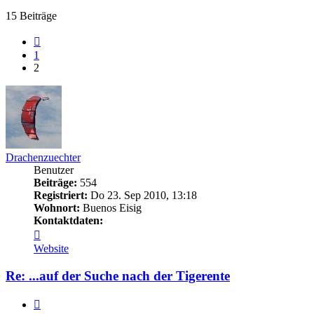
15 Beiträge
Vorherige
1
2
Drachenzuechter
Benutzer
Beiträge:
554
Registriert:
Do 23. Sep 2010, 13:18
Wohnort:
Buenos Eisig
Kontaktdaten:
Kontaktdaten
von
Website
Drachenzuechter
Re: ...auf der Suche nach der Tigerente
Zitieren