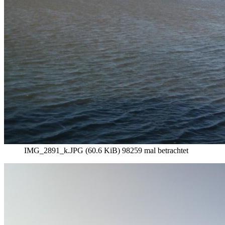
IMG_2891_k.JPG (60.6 KiB) 98259 mal betrachtet