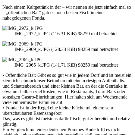
Nach einem Kaltgetränk in der – wir nennen sie jetzt einfach mal so
– „öffentlichen Bar“ gab es noch besten Fisch in einer
nahegelegenen Fonda.
IMG_2972_k.JPG (116.31 KiB) 98259 mal betrachtet
IMG_2969_k.JPG (128.33 KiB) 98259 mal betrachtet
IMG_2965_k.JPG (141.71 KiB) 98259 mal betrachtet
• Öffentliche Bar: Gibt es so gut wie in jedem Dorf und ist meist ein
ziemlich schmuckloser Betonbau mit einem riesigen Aufenthalts-
und Schattenbereich und einer kleinen Bar, an der die Getränke in
etwa nur halb so viel kosten, wie in Restaurants, Touri-Bars oder
sonstigen Gastro-Einrichtungen. Hier halten sich am Wochenende
viele einheimische Familien auf.
• Fonda: Ist in der Regel eine kleine Küche mit einem sehr
überschaubaren Essensangebot.
Das, was es gibt, ist meistens dafür frisch, gut zubereitet und relativ
günstig.
Ein Vergleich mit einer deutschen Pommes-Bude trifft es nicht
wirklich – eher müsste man sich vorstellen, daß jemand in seinem