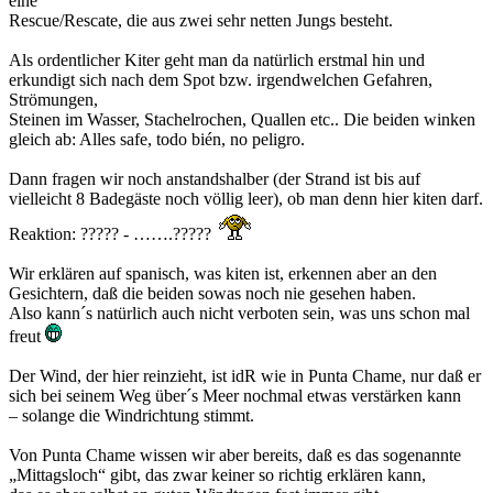
eine
Rescue/Rescate, die aus zwei sehr netten Jungs besteht.
Als ordentlicher Kiter geht man da natürlich erstmal hin und
erkundigt sich nach dem Spot bzw. irgendwelchen Gefahren,
Strömungen,
Steinen im Wasser, Stachelrochen, Quallen etc.. Die beiden winken
gleich ab: Alles safe, todo bién, no peligro.
Dann fragen wir noch anstandshalber (der Strand ist bis auf
vielleicht 8 Badegäste noch völlig leer), ob man denn hier kiten darf.
Reaktion: ????? - …….?????
Wir erklären auf spanisch, was kiten ist, erkennen aber an den
Gesichtern, daß die beiden sowas noch nie gesehen haben.
Also kann´s natürlich auch nicht verboten sein, was uns schon mal
freut
Der Wind, der hier reinzieht, ist idR wie in Punta Chame, nur daß er
sich bei seinem Weg über´s Meer nochmal etwas verstärken kann
– solange die Windrichtung stimmt.
Von Punta Chame wissen wir aber bereits, daß es das sogenannte
„Mittagsloch“ gibt, das zwar keiner so richtig erklären kann,