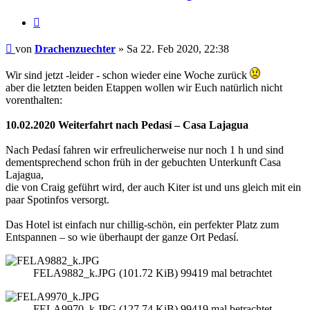
Zitieren
Beitrag
von
Drachenzuechter
»
Sa 22. Feb 2020, 22:38
Wir sind jetzt -leider - schon wieder eine Woche zurück
aber die letzten beiden Etappen wollen wir Euch natürlich nicht
vorenthalten:
10.02.2020 Weiterfahrt nach Pedasí – Casa Lajagua
Nach Pedasí fahren wir erfreulicherweise nur noch 1 h und sind
dementsprechend schon früh in der gebuchten Unterkunft Casa
Lajagua,
die von Craig geführt wird, der auch Kiter ist und uns gleich mit ein
paar Spotinfos versorgt.
Das Hotel ist einfach nur chillig-schön, ein perfekter Platz zum
Entspannen – so wie überhaupt der ganze Ort Pedasí.
FELA9882_k.JPG (101.72 KiB) 99419 mal betrachtet
FELA9970_k.JPG (127.74 KiB) 99419 mal betrachtet