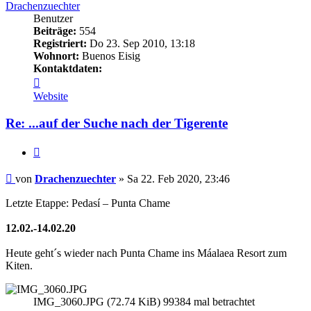
Drachenzuechter
Benutzer
Beiträge:
554
Registriert:
Do 23. Sep 2010, 13:18
Wohnort:
Buenos Eisig
Kontaktdaten:
Kontaktdaten
von
Website
Drachenzuechter
Re: ...auf der Suche nach der Tigerente
Zitieren
Beitrag
von
Drachenzuechter
»
Sa 22. Feb 2020, 23:46
Letzte Etappe: Pedasí – Punta Chame
12.02.-14.02.20
Heute geht´s wieder nach Punta Chame ins Máalaea Resort zum
Kiten.
IMG_3060.JPG (72.74 KiB) 99384 mal betrachtet