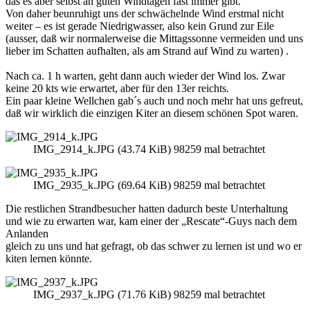
das es aber selbst an guten Windtagen fast immer gibt.
Von daher beunruhigt uns der schwächelnde Wind erstmal nicht
weiter – es ist gerade Niedrigwasser, also kein Grund zur Eile
(ausser, daß wir normalerweise die Mittagssonne vermeiden und uns
lieber im Schatten aufhalten, als am Strand auf Wind zu warten) .
Nach ca. 1 h warten, geht dann auch wieder der Wind los. Zwar
keine 20 kts wie erwartet, aber für den 13er reichts.
Ein paar kleine Wellchen gab´s auch und noch mehr hat uns gefreut,
daß wir wirklich die einzigen Kiter an diesem schönen Spot waren.
IMG_2914_k.JPG (43.74 KiB) 98259 mal betrachtet
IMG_2935_k.JPG (69.64 KiB) 98259 mal betrachtet
Die restlichen Strandbesucher hatten dadurch beste Unterhaltung
und wie zu erwarten war, kam einer der „Rescate“-Guys nach dem
Anlanden
gleich zu uns und hat gefragt, ob das schwer zu lernen ist und wo er
kiten lernen könnte.
IMG_2937_k.JPG (71.76 KiB) 98259 mal betrachtet