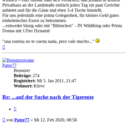
Privathaus an der Landstraße einfach jeden Tag ein paar Gerichte
anbietet und für die Gäste mal eben 3-4 Tische hinstellt.
Für uns jedenfalls eine prima Gelegenheit, für kleines Geld gutes
einheimisches Essen zu bekommen.
...entweder bissig oder mit "Blümchen" - JN Wildthing oder Prima
Donna mit 135er Dynamit
"una sonrisa no te cuesta nada, pero vale mucho..."
Nach
oben
Patze77
Benutzer
Beiträge:
274
Registriert:
Mi 5. Jan 2011, 21:47
Wohnort:
Kleve
Re: ...auf der Suche nach der Tigerente
Zitieren
Beitrag
von
Patze77
»
Mi 12. Feb 2020, 08:58