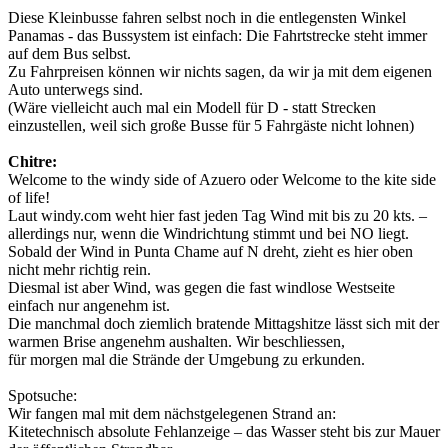
Diese Kleinbusse fahren selbst noch in die entlegensten Winkel
Panamas - das Bussystem ist einfach: Die Fahrtstrecke steht immer
auf dem Bus selbst.
Zu Fahrpreisen können wir nichts sagen, da wir ja mit dem eigenen
Auto unterwegs sind.
(Wäre vielleicht auch mal ein Modell für D - statt Strecken
einzustellen, weil sich große Busse für 5 Fahrgäste nicht lohnen)
Chitre:
Welcome to the windy side of Azuero oder Welcome to the kite side
of life!
Laut windy.com weht hier fast jeden Tag Wind mit bis zu 20 kts. –
allerdings nur, wenn die Windrichtung stimmt und bei NO liegt.
Sobald der Wind in Punta Chame auf N dreht, zieht es hier oben
nicht mehr richtig rein.
Diesmal ist aber Wind, was gegen die fast windlose Westseite
einfach nur angenehm ist.
Die manchmal doch ziemlich bratende Mittagshitze lässt sich mit der
warmen Brise angenehm aushalten. Wir beschliessen,
für morgen mal die Strände der Umgebung zu erkunden.
Spotsuche:
Wir fangen mal mit dem nächstgelegenen Strand an:
Kitetechnisch absolute Fehlanzeige – das Wasser steht bis zur Mauer