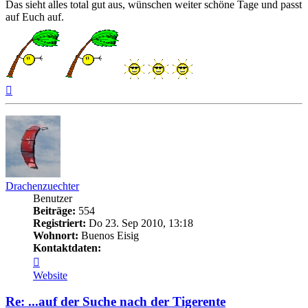
Das sieht alles total gut aus, wünschen weiter schöne Tage und passt
auf Euch auf.
Nach
oben
Drachenzuechter
Benutzer
Beiträge:
554
Registriert:
Do 23. Sep 2010, 13:18
Wohnort:
Buenos Eisig
Kontaktdaten:
Kontaktdaten
von
Website
Drachenzuechter
Re: ...auf der Suche nach der Tigerente