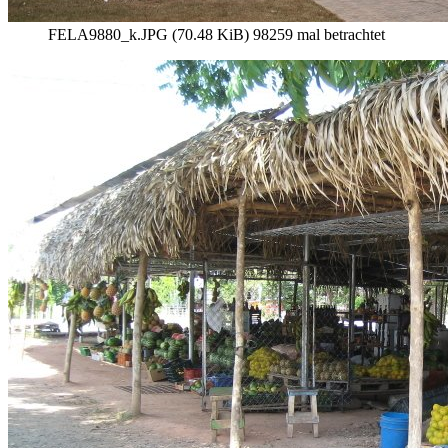
FELA9880_k.JPG (70.48 KiB) 98259 mal betrachtet