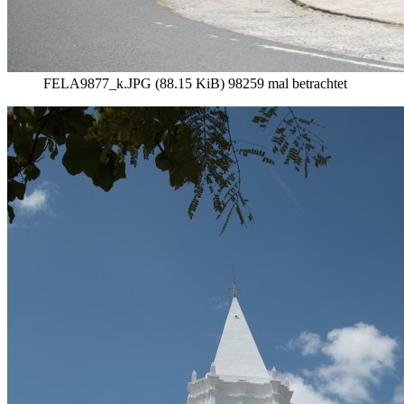
FELA9877_k.JPG (88.15 KiB) 98259 mal betrachtet