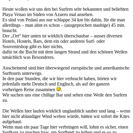
Heute wollen wir uns den bei Surfern sehr bekannten und beliebten
Playa Venao im Süden von Azuero mal ansehen.
Es sind von Pedasí aus nur schlappe 34 km bis dahin, für die man
allerdings – man ahnt es schon – (ausgeprochen staubige) 45 min.
braucht.
Der „Ort“ hier unten ist wirklich überschaubar – ausser diversen
Hotels, Hostels, Bars, dem ein oder anderen Surf- oder
Souvenirshop gibt es hier nichts,
dafür ist die Bucht mit dem langen Strand und den schönen Wellen
tatsächlich was Besonderes.
Anscheinend sind hier überwiegend europäische und amerikanische
Surftouris unterwegs.
In den paar Stunden, die wir hier verbracht haben, hörten wir
jedenfalls mehr Deutsch und Englisch, als auf der ganzen
vorherigen Reise zusammen
.
Wir suchen uns eine chillige Bar und sehen eine Weile den Surfern
zu.
Die Wellen hier laufen wirklich unglaublich sauber und lang – wenn
hier nicht ablandiger Wind wehen würde, hätten wir sofort die Kites
aufgebaut.
Wenn man ein paar Tage hier verbringen will, lohnt es sicher, einen
Surfkurs zu machen bzw. ein Surfbrett zu leihen und es so zu