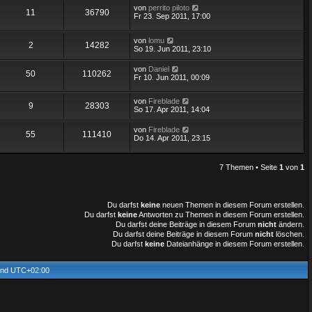
von
perrito piloto
11
36790
Fr 23. Sep 2011, 17:00
von
lomu
2
14282
So 19. Jun 2011, 23:10
von
Daniel
50
110262
Fr 10. Jun 2011, 00:09
von
Fireblade
9
28303
So 17. Apr 2011, 14:04
von
Fireblade
55
111410
Do 14. Apr 2011, 23:15
7 Themen • Seite
1
von
1
Du darfst
keine
neuen Themen in diesem Forum erstellen.
Du darfst
keine
Antworten zu Themen in diesem Forum erstellen.
Du darfst deine Beiträge in diesem Forum
nicht
ändern.
Du darfst deine Beiträge in diesem Forum
nicht
löschen.
Du darfst
keine
Dateianhänge in diesem Forum erstellen.
sind
UTC+02:00