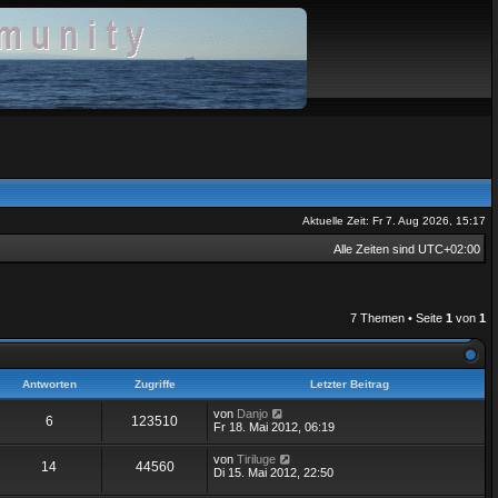
Aktuelle Zeit: Fr 7. Aug 2026, 15:17
Alle Zeiten sind
UTC+02:00
7 Themen • Seite
1
von
1
Antworten
Zugriffe
Letzter Beitrag
von
Danjo
6
123510
Fr 18. Mai 2012, 06:19
von
Tiriluge
14
44560
Di 15. Mai 2012, 22:50