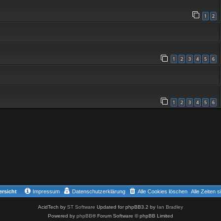
1
2
1
2
3
4
5
6
1
2
3
4
5
6
rsicht
Impressum
Datenschutzerklärung
Alle Cookies löschen
Alle Zeiten 
AcidTech by
ST Software
Updated for phpBB3.2 by
Ian Bradley
Powered by
phpBB
® Forum Software © phpBB Limited