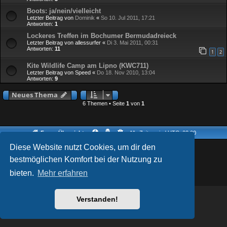
Boots: ja/nein/vielleicht
Letzter Beitrag von
Dominik
«
So 10. Jul 2011, 17:21
Antworten:
1
Lockeres Treffen im Bochumer Bermudadreieck
Letzter Beitrag von
allessurfer
«
Di 3. Mai 2011, 00:31
Antworten:
11
1
2
Kite Wildlife Camp am Lipno (KWC711)
Letzter Beitrag von
Speed
«
Do 18. Nov 2010, 13:04
Antworten:
9
Neues Thema
6 Themen • Seite
1
von
1
Foren-Übersicht
Alle Zeiten sind
UTC+02:00
Diese Website nutzt Cookies, um dir den
AcidTech by
ST Software
Updated for phpBB3.2 by
Ian Bradley
Powered by
phpBB
® Forum Software © phpBB Limited
bestmöglichen Komfort bei der Nutzung zu
Deutsche Übersetzung durch
phpBB.de
bieten.
Mehr erfahren
Datenschutz
|
Nutzungsbedingungen
Verstanden!