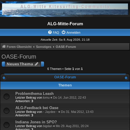
ALG-Mitte-Forum
FAQ
Anmelden
Aktuelle Zeit: Sa 8. Aug 2026, 21:18
Foren-Übersicht
Sonstiges
OASE-Forum
OASE-Forum
Neues Thema
6 Themen • Seite
1
von
1
OASE-Forum
Themen
Problemthema Leash
Letzter Beitrag von
lomu
«
Do 14. Jun 2012, 22:43
Antworten:
3
ALG-Feedback bei Oase
Letzter Beitrag von
- Jaydee -
«
Do 31. Mai 2012, 13:43
Antworten:
3
Indiana Jones in SPO?
Letzter Beitrag von
bigdan
«
Mo 29. Aug 2011, 20:24
Antworten:
3