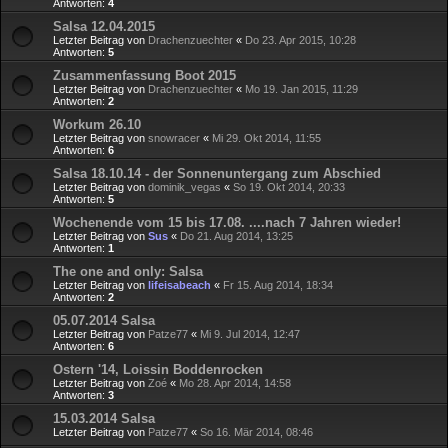
Antworten:
4
Salsa 12.04.2015
Letzter Beitrag von
Drachenzuechter
«
Do 23. Apr 2015, 10:28
Antworten:
5
Zusammenfassung Boot 2015
Letzter Beitrag von
Drachenzuechter
«
Mo 19. Jan 2015, 11:29
Antworten:
2
Workum 26.10
Letzter Beitrag von
snowracer
«
Mi 29. Okt 2014, 11:55
Antworten:
6
Salsa 18.10.14 - der Sonnenuntergang zum Abschied
Letzter Beitrag von
dominik_vegas
«
So 19. Okt 2014, 20:33
Antworten:
5
Wochenende vom 15 bis 17.08. ....nach 7 Jahren wieder!
Letzter Beitrag von
Sus
«
Do 21. Aug 2014, 13:25
Antworten:
1
The one and only: Salsa
Letzter Beitrag von
lifeisabeach
«
Fr 15. Aug 2014, 18:34
Antworten:
2
05.07.2014 Salsa
Letzter Beitrag von
Patze77
«
Mi 9. Jul 2014, 12:47
Antworten:
6
Ostern '14, Loissin Boddenrocken
Letzter Beitrag von
Zoé
«
Mo 28. Apr 2014, 14:58
Antworten:
3
15.03.2014 Salsa
Letzter Beitrag von
Patze77
«
So 16. Mär 2014, 08:46