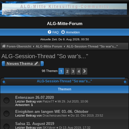
ALG-Mitte-Forum
FAQ
Anmelden
Aktuelle Zeit: Do 6. Aug 2026, 00:50
Foren-Übersicht
ALG-Mitte Forum
ALG-Session-Thread "So war's..."
ALG-Session-Thread "So war's..."
Neues Thema
2
3
4
Nächste
1
98 Themen
ALG-Session-Thread "So war's..."
Themen
Entenzaun 26.07.2020
Letzter Beitrag von
Patze77
«
Mi 29. Jul 2020, 10:06
Antworten:
1
Einigkiten am langen WE 03.-06. Oktober
Letzter Beitrag von
Drachenzuechter
«
Do 10. Okt 2019, 23:52
Salsa 11. August 2019
Letzter Beitrag von
SKYdiver
«
Di 13. Aug 2019, 17:32