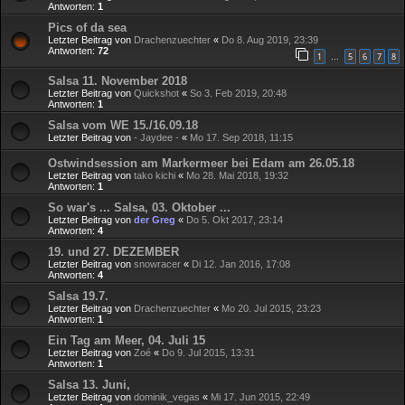
Antworten:
1
Pics of da sea
Letzter Beitrag von
Drachenzuechter
«
Do 8. Aug 2019, 23:39
Antworten:
72
1
5
6
7
8
…
Salsa 11. November 2018
Letzter Beitrag von
Quickshot
«
So 3. Feb 2019, 20:48
Antworten:
1
Salsa vom WE 15./16.09.18
Letzter Beitrag von
- Jaydee -
«
Mo 17. Sep 2018, 11:15
Ostwindsession am Markermeer bei Edam am 26.05.18
Letzter Beitrag von
tako kichi
«
Mo 28. Mai 2018, 19:32
Antworten:
1
So war's ... Salsa, 03. Oktober ...
Letzter Beitrag von
der Greg
«
Do 5. Okt 2017, 23:14
Antworten:
4
19. und 27. DEZEMBER
Letzter Beitrag von
snowracer
«
Di 12. Jan 2016, 17:08
Antworten:
4
Salsa 19.7.
Letzter Beitrag von
Drachenzuechter
«
Mo 20. Jul 2015, 23:23
Antworten:
1
Ein Tag am Meer, 04. Juli 15
Letzter Beitrag von
Zoé
«
Do 9. Jul 2015, 13:31
Antworten:
1
Salsa 13. Juni,
Letzter Beitrag von
dominik_vegas
«
Mi 17. Jun 2015, 22:49