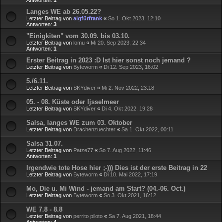
Langes WE ab 26.05.22?
Letzter Beitrag von
algfürfrank
«
So 1. Okt 2023, 12:10
Antworten:
3
"Einigkiten" vom 30.09. bis 03.10.
Letzter Beitrag von
lomu
«
Mi 20. Sep 2023, 22:34
Antworten:
1
Erster Beitrag in 2023 :D Ist hier sonst noch jemand ?
Letzter Beitrag von
Byteworm
«
Di 12. Sep 2023, 16:02
5./6.11.
Letzter Beitrag von
SKYdiver
«
Mi 2. Nov 2022, 23:18
05. - 08. Küste oder Ijsselmeer
Letzter Beitrag von
SKYdiver
«
Di 4. Okt 2022, 19:28
Salsa, langes WE zum 03. Oktober
Letzter Beitrag von
Drachenzuechter
«
Sa 1. Okt 2022, 00:11
Salsa 31.07.
Letzter Beitrag von
Patze77
«
So 7. Aug 2022, 11:46
Antworten:
1
Irgendwie tote Hose hier ;-))) Dies ist der erste Beitrag in 22
Letzter Beitrag von
Byteworm
«
Di 10. Mai 2022, 17:19
Mo, Die u. Mi Wind - jemand am Start? (04.-06. Oct.)
Letzter Beitrag von
Byteworm
«
So 3. Okt 2021, 16:12
WE 7.8 - 8.8
Letzter Beitrag von
perrito piloto
«
Sa 7. Aug 2021, 18:44
Antworten:
4