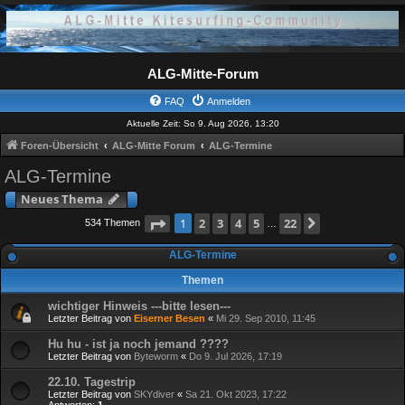
ALG-Mitte-Forum
FAQ
Anmelden
Aktuelle Zeit: So 9. Aug 2026, 13:20
Foren-Übersicht
ALG-Mitte Forum
ALG-Termine
ALG-Termine
Neues Thema
Seite
1
2
von
3
22
4
5
22
Nächste
1
534 Themen
…
ALG-Termine
Themen
wichtiger Hinweis ---bitte lesen---
Letzter Beitrag von
Eiserner Besen
«
Mi 29. Sep 2010, 11:45
Hu hu - ist ja noch jemand ????
Letzter Beitrag von
Byteworm
«
Do 9. Jul 2026, 17:19
22.10. Tagestrip
Letzter Beitrag von
SKYdiver
«
Sa 21. Okt 2023, 17:22
Antworten:
1