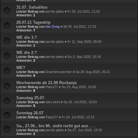
31.07. Salsalitos
Letzter Beitrag von
perrito piloto
«
Fr 30. Jul 2021, 21:01
Antworten:
1
28.07.21 Tagestrip
Letzter Beitrag von
der Greg
«
Mi 28. Jul 2021, 17:33
Antworten:
7
WE die 3.?
Letzter Beitrag von
perrito piloto
«
Fr 11. Sep 2020, 09:00
Antworten:
1
WE die 2.?
Letzter Beitrag von
perrito piloto
«
Do 3. Sep 2020, 20:18
Antworten:
2
WE?
Letzter Beitrag von
Drachenzuechter
«
Sa 29. Aug 2020, 20:21
Antworten:
5
Wochenende ab 21.08 Rockanje
Letzter Beitrag von
Patze77
«
So 23. Aug 2020, 10:00
Antworten:
8
Samstag 25.07.
Letzter Beitrag von
tako kichi
«
Sa 25. Jul 2020, 16:53
Antworten:
5
Sonntag 26.07
Letzter Beitrag von
Patze77
«
Fr 24. Jul 2020, 12:12
Sa., 27.06., bis Mi. sieht recht gut aus . . .
Letzter Beitrag von
perrito piloto
«
Sa 27. Jun 2020, 19:33
Antworten:
2