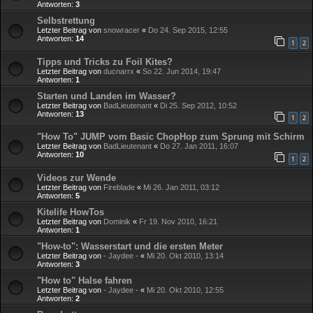
Antworten:
3
Selbstrettung
Letzter Beitrag von
snowracer
«
Do 24. Sep 2015, 12:55
Antworten:
14
1
2
Tipps und Tricks zu Foil Kites?
Letzter Beitrag von
ducnarrx
«
So 22. Jun 2014, 19:47
Antworten:
1
Starten und Landen im Wasser?
Letzter Beitrag von
BadLieutenant
«
Di 25. Sep 2012, 10:52
Antworten:
13
1
2
"How To" JUMP vom Basic ChopHop zum Sprung mit Schirm
Letzter Beitrag von
BadLieutenant
«
Do 27. Jan 2011, 16:07
Antworten:
10
1
2
Videos zur Wende
Letzter Beitrag von
Fireblade
«
Mi 26. Jan 2011, 03:12
Antworten:
5
Kitelife HowTos
Letzter Beitrag von
Dominik
«
Fr 19. Nov 2010, 16:21
Antworten:
1
"How-to": Wasserstart und die ersten Meter
Letzter Beitrag von
- Jaydee -
«
Mi 20. Okt 2010, 13:14
Antworten:
3
"How to" Halse fahren
Letzter Beitrag von
- Jaydee -
«
Mi 20. Okt 2010, 12:55
Antworten:
2