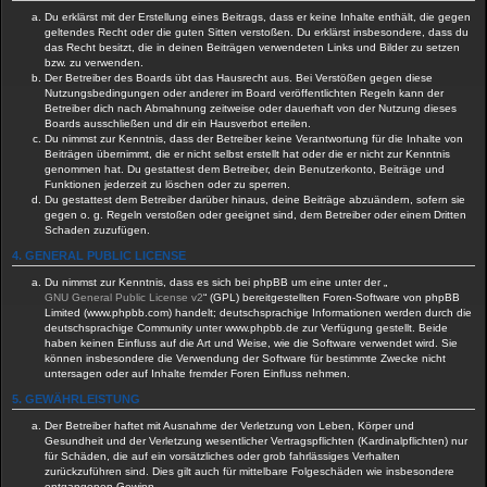
Du erklärst mit der Erstellung eines Beitrags, dass er keine Inhalte enthält, die gegen
geltendes Recht oder die guten Sitten verstoßen. Du erklärst insbesondere, dass du
das Recht besitzt, die in deinen Beiträgen verwendeten Links und Bilder zu setzen
bzw. zu verwenden.
Der Betreiber des Boards übt das Hausrecht aus. Bei Verstößen gegen diese
Nutzungsbedingungen oder anderer im Board veröffentlichten Regeln kann der
Betreiber dich nach Abmahnung zeitweise oder dauerhaft von der Nutzung dieses
Boards ausschließen und dir ein Hausverbot erteilen.
Du nimmst zur Kenntnis, dass der Betreiber keine Verantwortung für die Inhalte von
Beiträgen übernimmt, die er nicht selbst erstellt hat oder die er nicht zur Kenntnis
genommen hat. Du gestattest dem Betreiber, dein Benutzerkonto, Beiträge und
Funktionen jederzeit zu löschen oder zu sperren.
Du gestattest dem Betreiber darüber hinaus, deine Beiträge abzuändern, sofern sie
gegen o. g. Regeln verstoßen oder geeignet sind, dem Betreiber oder einem Dritten
Schaden zuzufügen.
4. GENERAL PUBLIC LICENSE
Du nimmst zur Kenntnis, dass es sich bei phpBB um eine unter der „
GNU General Public License v2
“ (GPL) bereitgestellten Foren-Software von phpBB
Limited (www.phpbb.com) handelt; deutschsprachige Informationen werden durch die
deutschsprachige Community unter www.phpbb.de zur Verfügung gestellt. Beide
haben keinen Einfluss auf die Art und Weise, wie die Software verwendet wird. Sie
können insbesondere die Verwendung der Software für bestimmte Zwecke nicht
untersagen oder auf Inhalte fremder Foren Einfluss nehmen.
5. GEWÄHRLEISTUNG
Der Betreiber haftet mit Ausnahme der Verletzung von Leben, Körper und
Gesundheit und der Verletzung wesentlicher Vertragspflichten (Kardinalpflichten) nur
für Schäden, die auf ein vorsätzliches oder grob fahrlässiges Verhalten
zurückzuführen sind. Dies gilt auch für mittelbare Folgeschäden wie insbesondere
entgangenen Gewinn.