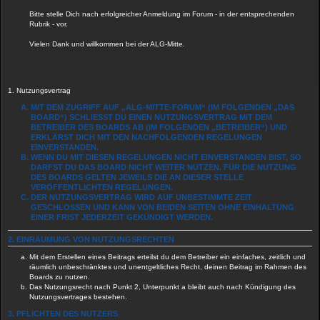
Bitte stelle Dich nach erfolgreicher Anmeldung im Forum - in der entsprechenden
Rubrik - vor.
Vielen Dank und willkommen bei der ALG-Mitte.
1. Nutzungsvertrag
MIT DEM ZUGRIFF AUF „ALG-MITTE-FORUM“ (IM FOLGENDEN „DAS
BOARD“) SCHLIESST DU EINEN NUTZUNGSVERTRAG MIT DEM B
ETREIBER DES BOARDS AB (IM FOLGENDEN „BETREIBER“) UND E
RKLÄRST DICH MIT DEN NACHFOLGENDEN REGELUNGEN E
INVERSTANDEN.
WENN DU MIT DIESEN REGELUNGEN NICHT EINVERSTANDEN BIST, SO
DARFST DU DAS BOARD NICHT WEITER NUTZEN. FÜR DIE NUTZUNG
DES BOARDS GELTEN JEWEILS DIE AN DIESER STELLE
VERÖFFENTLICHTEN REGELUNGEN.
DER NUTZUNGSVERTRAG WIRD AUF UNBESTIMMTE ZEIT
GESCHLOSSEN UND KANN VON BEIDEN SEITEN OHNE EINHALTUNG
EINER FRIST JEDERZEIT GEKÜNDIGT WERDEN.
2. EINRÄUMUNG VON NUTZUNGSRECHTEN
Mit dem Erstellen eines Beitrags erteilst du dem Betreiber ein einfaches, zeitlich und
räumlich unbeschränktes und unentgeltliches Recht, deinen Beitrag im Rahmen des
Boards zu nutzen.
Das Nutzungsrecht nach Punkt 2, Unterpunkt a bleibt auch nach Kündigung des
Nutzungsvertrages bestehen.
3. PFLICHTEN DES NUTZERS