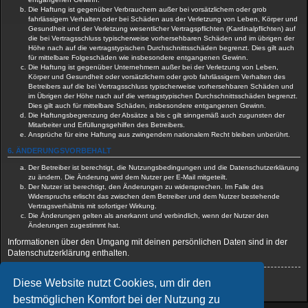
Die Haftung ist gegenüber Verbrauchern außer bei vorsätzlichem oder grob
fahrlässigem Verhalten oder bei Schäden aus der Verletzung von Leben, Körper und
Gesundheit und der Verletzung wesentlicher Vertragspflichten (Kardinalpflichten) auf
die bei Vertragsschluss typischerweise vorhersehbaren Schäden und im übrigen der
Höhe nach auf die vertragstypischen Durchschnittsschäden begrenzt. Dies gilt auch
für mittelbare Folgeschäden wie insbesondere entgangenen Gewinn.
Die Haftung ist gegenüber Unternehmern außer bei der Verletzung von Leben,
Körper und Gesundheit oder vorsätzlichem oder grob fahrlässigem Verhalten des
Betreibers auf die bei Vertragsschluss typischerweise vorhersehbaren Schäden und
im Übrigen der Höhe nach auf die vertragstypischen Durchschnittsschäden begrenzt.
Dies gilt auch für mittelbare Schäden, insbesondere entgangenen Gewinn.
Die Haftungsbegrenzung der Absätze a bis c gilt sinngemäß auch zugunsten der
Mitarbeiter und Erfüllungsgehilfen des Betreibers.
Ansprüche für eine Haftung aus zwingendem nationalem Recht bleiben unberührt.
6. ÄNDERUNGSVORBEHALT
Der Betreiber ist berechtigt, die Nutzungsbedingungen und die Datenschutzerklärung
zu ändern. Die Änderung wird dem Nutzer per E-Mail mitgeteilt.
Der Nutzer ist berechtigt, den Änderungen zu widersprechen. Im Falle des
Widerspruchs erlischt das zwischen dem Betreiber und dem Nutzer bestehende
Vertragsverhältnis mit sofortiger Wirkung.
Die Änderungen gelten als anerkannt und verbindlich, wenn der Nutzer den
Änderungen zugestimmt hat.
Informationen über den Umgang mit deinen persönlichen Daten sind in der
Datenschutzerklärung enthalten.
Diese Website nutzt Cookies, um dir den
Zurück zur vorherigen Seite
bestmöglichen Komfort bei der Nutzung zu