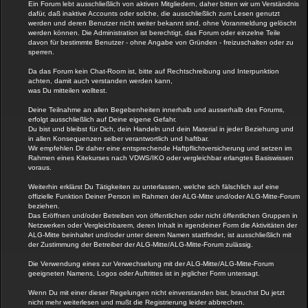
Ein Forum lebt ausschließlich von aktiven Mitgliedern, daher bitten wir um Verständnis
dafür, daß inaktive Accounts oder solche, die ausschließlich zum Lesen genutzt
werden und deren Benutzer nicht weiter bekannt sind, ohne Voranmeldung gelöscht
werden können. Die Administration ist berechtigt, das Forum oder einzelne Teile
davon für bestimmte Benutzer - ohne Angabe von Gründen - freizuschalten oder zu
sperren.
Da das Forum kein Chat-Room ist, bitte auf Rechtschreibung und Interpunktion
achten, damit auch verstanden werden kann,
was Du mitteilen wolltest.
Deine Teilnahme an allen Begebenheiten innerhalb und ausserhalb des Forums,
erfolgt ausschließlich auf Deine eigene Gefahr.
Du bist und bleibst für Dich, dein Handeln und dein Material in jeder Beziehung und
in allen Konsequenzen selber verantwortlich und haftbar.
Wir empfehlen Dir daher eine entsprechende Haftpflichtversicherung und setzen im
Rahmen eines Kitekurses nach VDWS/IKO oder vergleichbar erlangtes Basiswissen
voraus.
Weiterhin erklärst Du Tätigkeiten zu unterlassen, welche sich fälschlich auf eine
offizielle Funktion Deiner Person im Rahmen der ALG-Mitte und/oder ALG-Mitte-Forum
beziehen.
Das Eröffnen und/oder Betreiben von öffentlichen oder nicht öffentlichen Gruppen in
Netzwerken oder Vergleichbarem, deren Inhalt in irgendeiner Form die Aktivitäten der
ALG-Mitte beinhaltet und/oder unter derem Namen stattfindet, ist ausschließlich mit
der Zustimmung der Betreiber der ALG-Mitte/ALG-Mitte-Forum zulässig.
Die Verwendung eines zur Verwechselung mit der ALG-Mitte/ALG-Mitte-Forum
geeigneten Namens, Logos oder Auftrittes ist in jeglicher Form untersagt.
Wenn Du mit einer dieser Regelungen nicht einverstanden bist, brauchst Du jetzt
nicht mehr weiterlesen und mußt die Registrierung leider abbrechen.