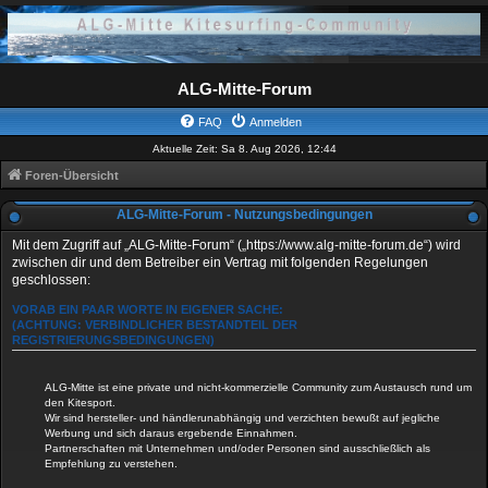
ALG-Mitte-Forum
FAQ
Anmelden
Aktuelle Zeit: Sa 8. Aug 2026, 12:44
Foren-Übersicht
ALG-Mitte-Forum - Nutzungsbedingungen
Mit dem Zugriff auf „ALG-Mitte-Forum“ („https://www.alg-mitte-forum.de“) wird
zwischen dir und dem Betreiber ein Vertrag mit folgenden Regelungen
geschlossen:
VORAB EIN PAAR WORTE IN EIGENER SACHE:
(ACHTUNG: VERBINDLICHER BESTANDTEIL DER
REGISTRIERUNGSBEDINGUNGEN)
ALG-Mitte ist eine private und nicht-kommerzielle Community zum Austausch rund um
den Kitesport.
Wir sind hersteller- und händlerunabhängig und verzichten bewußt auf jegliche
Werbung und sich daraus ergebende Einnahmen.
Partnerschaften mit Unternehmen und/oder Personen sind ausschließlich als
Empfehlung zu verstehen.