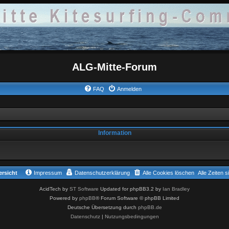
ALG-Mitte-Forum
FAQ
Anmelden
Information
rsicht
Impressum
Datenschutzerklärung
Alle Cookies löschen
Alle Zeiten 
AcidTech by
ST Software
Updated for phpBB3.2 by
Ian Bradley
Powered by
phpBB
® Forum Software © phpBB Limited
Deutsche Übersetzung durch
phpBB.de
Datenschutz
|
Nutzungsbedingungen