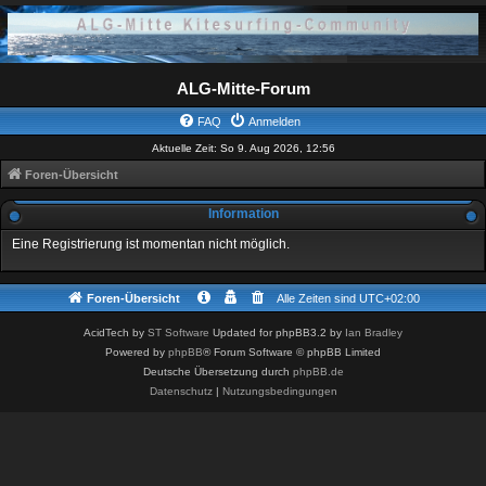
ALG-Mitte-Forum
FAQ
Anmelden
Aktuelle Zeit: So 9. Aug 2026, 12:56
Foren-Übersicht
Information
Eine Registrierung ist momentan nicht möglich.
Foren-Übersicht
Alle Zeiten sind
UTC+02:00
AcidTech by
ST Software
Updated for phpBB3.2 by
Ian Bradley
Powered by
phpBB
® Forum Software © phpBB Limited
Deutsche Übersetzung durch
phpBB.de
Datenschutz
|
Nutzungsbedingungen