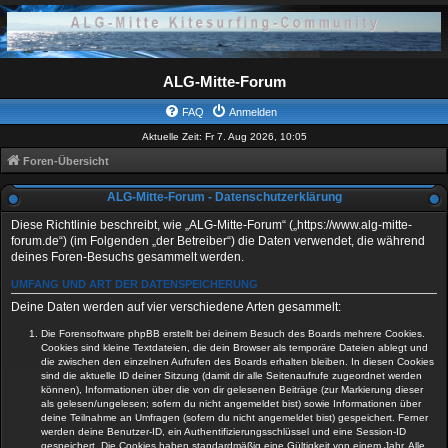
ALG-Mitte-Forum
FAQ
Anmelden
Aktuelle Zeit: Fr 7. Aug 2026, 10:05
Foren-Übersicht
ALG-Mitte-Forum - Datenschutzerklärung
Diese Richtlinie beschreibt, wie „ALG-Mitte-Forum“ („https://www.alg-mitte-
forum.de“) (im Folgenden „der Betreiber“) die Daten verwendet, die während
deines Foren-Besuchs gesammelt werden.
UMFANG UND ART DER DATENSPEICHERUNG
Deine Daten werden auf vier verschiedene Arten gesammelt:
Die Forensoftware phpBB erstellt bei deinem Besuch des Boards mehrere Cookies.
Cookies sind kleine Textdateien, die dein Browser als temporäre Dateien ablegt und
die zwischen den einzelnen Aufrufen des Boards erhalten bleiben. In diesen Cookies
sind die aktuelle ID deiner Sitzung (damit dir alle Seitenaufrufe zugeordnet werden
können), Informationen über die von dir gelesenen Beiträge (zur Markierung dieser
als gelesen/ungelesen; sofern du nicht angemeldet bist) sowie Informationen über
deine Teilnahme an Umfragen (sofern du nicht angemeldet bist) gespeichert. Ferner
werden deine Benutzer-ID, ein Authentifizierungsschlüssel und eine Session-ID
gespeichert. Die Cookies haben standardmäßig eine Gültigkeit von einem Jahr. Alle