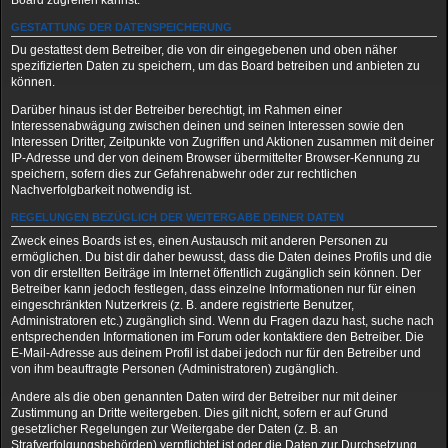
Board zugreifen kannst.
GESTATTUNG DER DATENSPEICHERUNG
Du gestattest dem Betreiber, die von dir eingegebenen und oben näher
spezifizierten Daten zu speichern, um das Board betreiben und anbieten zu
können.
Darüber hinaus ist der Betreiber berechtigt, im Rahmen einer
Interessenabwägung zwischen deinen und seinen Interessen sowie den
Interessen Dritter, Zeitpunkte von Zugriffen und Aktionen zusammen mit deiner
IP-Adresse und der von deinem Browser übermittelter Browser-Kennung zu
speichern, sofern dies zur Gefahrenabwehr oder zur rechtlichen
Nachverfolgbarkeit notwendig ist.
REGELUNGEN BEZÜGLICH DER WEITERGABE DEINER DATEN
Zweck eines Boards ist es, einen Austausch mit anderen Personen zu
ermöglichen. Du bist dir daher bewusst, dass die Daten deines Profils und die
von dir erstellten Beiträge im Internet öffentlich zugänglich sein können. Der
Betreiber kann jedoch festlegen, dass einzelne Informationen nur für einen
eingeschränkten Nutzerkreis (z. B. andere registrierte Benutzer,
Administratoren etc.) zugänglich sind. Wenn du Fragen dazu hast, suche nach
entsprechenden Informationen im Forum oder kontaktiere den Betreiber. Die
E-Mail-Adresse aus deinem Profil ist dabei jedoch nur für den Betreiber und
von ihm beauftragte Personen (Administratoren) zugänglich.
Andere als die oben genannten Daten wird der Betreiber nur mit deiner
Zustimmung an Dritte weitergeben. Dies gilt nicht, sofern er auf Grund
gesetzlicher Regelungen zur Weitergabe der Daten (z. B. an
Strafverfolgungsbehörden) verpflichtet ist oder die Daten zur Durchsetzung