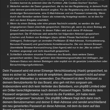
Cookies kannst du jederzeit über die Funktion „Alle Cookies löschen“ löschen.
Weiterhin werden die Daten gespeichert, die du bei der Registrierung, in deinem Profil
oder deinem persönlichem Bereich angibst. Für die Registrierung sind mindestens ein
eindeutiger Benutzername, eine E-Mail-Adresse und ein Passwort notwendig. Wenn
durch den Betreiber weitere Daten als notwendig festgelegt wurden, so ist dies für
dich vor deren Eingabe ersichtlich.
Wenn du einen Beitrag oder eine private Nachricht erstellst, so werden die dort
eingegebenen Daten ebenfalls gespeichert. Gleiches gilt, wenn du einen Beitrag als
Entwurf zwischenspeicherst. In diesen Fällen wird auch deine IP-Adresse
gespeichert. Die IP-Adresse wird weiterhin bei folgenden Aktionen gespeichert:
Löschen und Ändern von Beiträgen (dazu zählen Private Nachrichten und
Umfragen), Änderungen an zentralen Profildaten (E-Mail-Adresse, Kontoaktivierung,
Benutzer-Passwort) und gescheiterte Anmeldeversuche. Die von deinem Browser
übermittelte Browser-Kennzeichnung (User Agent) wird nur in der „Wer ist online?“-
Funktion angezeigt und nicht dauerhaft gespeichert.
Schließlich erfordern einzelne Funktionen des Boards, dass weitere Daten
gespeichert werden. Dazu gehören dein Abstimmungsverhalten bei Umfragen, der
Gelesen-Status von deinen Beiträgen oder explizit von dir gesetzte Lesezeichen oder
Benachrichtigungsfunktionen.
Dein Passwort wird mit einer Einwege-Verschlüsselung (Hash) gespeichert, so
dass es sicher ist. Jedoch wird dir empfohlen, dieses Passwort nicht auf einer
Vielzahl von Webseiten zu verwenden. Das Passwort ist dein Schlüssel zu
deinem Benutzerkonto für das Board, also geh mit ihm sorgsam um.
Insbesondere wird dich kein Vertreter des Betreibers, von phpBB Limited oder
ein Dritter berechtigterweise nach deinem Passwort fragen. Solltest du dein
Passwort vergessen haben, so kannst du die Funktion „Ich habe mein
Passwort vergessen“ benutzen. Die phpBB-Software fragt dich dann nach
deinem Benutzernamen und deiner E-Mail-Adresse und sendet anschließend
ein neu generiertes Passwort an diese Adresse, mit dem du dann auf das