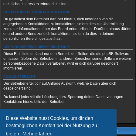
rechtlicher Interessen erforderlich sind.
GESTATTUNG DER KONTAKTAUFNAHME
Du gestattest dem Betreiber darüber hinaus, dich unter den von dir
angegebenen Kontaktdaten zu kontaktieren, sofern dies zur Übermittlung
zentraler Informationen über das Board erforderlich ist. Darüber hinaus dürfen
er und andere Benutzer dich kontaktieren, sofern du dies in deinem
persönlichen Bereich gestattet hast.
GELTUNGSBEREICH DIESER RICHTLINIE
Diese Richtlinie umfasst nur den Bereich der Seiten, die die phpBB-Software
umfassen. Sofern der Betreiber in anderen Bereichen seiner Software weitere
personenbezogene Daten verarbeitet, wird er dich darüber gesondert
informieren.
AUSKUNFTSRECHT
Der Betreiber erteilt dir auf Anfrage Auskunft, welche Daten über dich
gespeichert sind.
Du kannst jederzeit die Löschung bzw. Sperrung deiner Daten verlangen.
Kontaktiere hierzu bitte den Betreiber.
Zurück zur vorherigen Seite
Diese Website nutzt Cookies, um dir den
bestmöglichen Komfort bei der Nutzung zu
Foren-Übersicht
Alle Zeiten sind
UTC+02:00
bieten.
Mehr erfahren