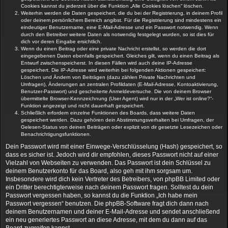
Cookies kannst du jederzeit über die Funktion „Alle Cookies löschen“ löschen.
Weiterhin werden die Daten gespeichert, die du bei der Registrierung, in deinem Profil
oder deinem persönlichem Bereich angibst. Für die Registrierung sind mindestens ein
eindeutiger Benutzername, eine E-Mail-Adresse und ein Passwort notwendig. Wenn
durch den Betreiber weitere Daten als notwendig festgelegt wurden, so ist dies für
dich vor deren Eingabe ersichtlich.
Wenn du einen Beitrag oder eine private Nachricht erstellst, so werden die dort
eingegebenen Daten ebenfalls gespeichert. Gleiches gilt, wenn du einen Beitrag als
Entwurf zwischenspeicherst. In diesen Fällen wird auch deine IP-Adresse
gespeichert. Die IP-Adresse wird weiterhin bei folgenden Aktionen gespeichert:
Löschen und Ändern von Beiträgen (dazu zählen Private Nachrichten und
Umfragen), Änderungen an zentralen Profildaten (E-Mail-Adresse, Kontoaktivierung,
Benutzer-Passwort) und gescheiterte Anmeldeversuche. Die von deinem Browser
übermittelte Browser-Kennzeichnung (User Agent) wird nur in der „Wer ist online?“-
Funktion angezeigt und nicht dauerhaft gespeichert.
Schließlich erfordern einzelne Funktionen des Boards, dass weitere Daten
gespeichert werden. Dazu gehören dein Abstimmungsverhalten bei Umfragen, der
Gelesen-Status von deinen Beiträgen oder explizit von dir gesetzte Lesezeichen oder
Benachrichtigungsfunktionen.
Dein Passwort wird mit einer Einwege-Verschlüsselung (Hash) gespeichert, so
dass es sicher ist. Jedoch wird dir empfohlen, dieses Passwort nicht auf einer
Vielzahl von Webseiten zu verwenden. Das Passwort ist dein Schlüssel zu
deinem Benutzerkonto für das Board, also geh mit ihm sorgsam um.
Insbesondere wird dich kein Vertreter des Betreibers, von phpBB Limited oder
ein Dritter berechtigterweise nach deinem Passwort fragen. Solltest du dein
Passwort vergessen haben, so kannst du die Funktion „Ich habe mein
Passwort vergessen“ benutzen. Die phpBB-Software fragt dich dann nach
deinem Benutzernamen und deiner E-Mail-Adresse und sendet anschließend
ein neu generiertes Passwort an diese Adresse, mit dem du dann auf das