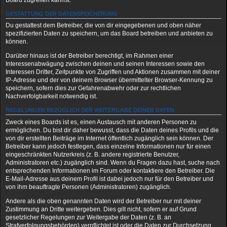
Board zugreifen kannst.
GESTATTUNG DER DATENSPEICHERUNG
Du gestattest dem Betreiber, die von dir eingegebenen und oben näher
spezifizierten Daten zu speichern, um das Board betreiben und anbieten zu
können.
Darüber hinaus ist der Betreiber berechtigt, im Rahmen einer
Interessenabwägung zwischen deinen und seinen Interessen sowie den
Interessen Dritter, Zeitpunkte von Zugriffen und Aktionen zusammen mit deiner
IP-Adresse und der von deinem Browser übermittelter Browser-Kennung zu
speichern, sofern dies zur Gefahrenabwehr oder zur rechtlichen
Nachverfolgbarkeit notwendig ist.
REGELUNGEN BEZÜGLICH DER WEITERGABE DEINER DATEN
Zweck eines Boards ist es, einen Austausch mit anderen Personen zu
ermöglichen. Du bist dir daher bewusst, dass die Daten deines Profils und die
von dir erstellten Beiträge im Internet öffentlich zugänglich sein können. Der
Betreiber kann jedoch festlegen, dass einzelne Informationen nur für einen
eingeschränkten Nutzerkreis (z. B. andere registrierte Benutzer,
Administratoren etc.) zugänglich sind. Wenn du Fragen dazu hast, suche nach
entsprechenden Informationen im Forum oder kontaktiere den Betreiber. Die
E-Mail-Adresse aus deinem Profil ist dabei jedoch nur für den Betreiber und
von ihm beauftragte Personen (Administratoren) zugänglich.
Andere als die oben genannten Daten wird der Betreiber nur mit deiner
Zustimmung an Dritte weitergeben. Dies gilt nicht, sofern er auf Grund
gesetzlicher Regelungen zur Weitergabe der Daten (z. B. an
Strafverfolgungsbehörden) verpflichtet ist oder die Daten zur Durchsetzung