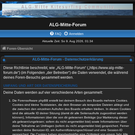
ALG-Mitte-Forum
FAQ
Anmelden
Aktuelle Zeit: So 9. Aug 2026, 01:34
Foren-Übersicht
ALG-Mitte-Forum - Datenschutzerklärung
Diese Richtlinie beschreibt, wie „ALG-Mitte-Forum“ („https://www.alg-mitte-
forum.de“) (im Folgenden „der Betreiber“) die Daten verwendet, die während
deines Foren-Besuchs gesammelt werden.
UMFANG UND ART DER DATENSPEICHERUNG
Deine Daten werden auf vier verschiedene Arten gesammelt:
Die Forensoftware phpBB erstellt bei deinem Besuch des Boards mehrere Cookies.
Cookies sind kleine Textdateien, die dein Browser als temporäre Dateien ablegt und
die zwischen den einzelnen Aufrufen des Boards erhalten bleiben. In diesen Cookies
sind die aktuelle ID deiner Sitzung (damit dir alle Seitenaufrufe zugeordnet werden
können), Informationen über die von dir gelesenen Beiträge (zur Markierung dieser
als gelesen/ungelesen; sofern du nicht angemeldet bist) sowie Informationen über
deine Teilnahme an Umfragen (sofern du nicht angemeldet bist) gespeichert. Ferner
werden deine Benutzer-ID, ein Authentifizierungsschlüssel und eine Session-ID
gespeichert. Die Cookies haben standardmäßig eine Gültigkeit von einem Jahr. Alle