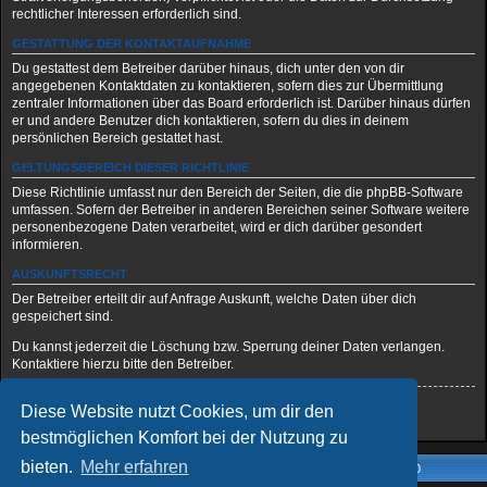
rechtlicher Interessen erforderlich sind.
GESTATTUNG DER KONTAKTAUFNAHME
Du gestattest dem Betreiber darüber hinaus, dich unter den von dir
angegebenen Kontaktdaten zu kontaktieren, sofern dies zur Übermittlung
zentraler Informationen über das Board erforderlich ist. Darüber hinaus dürfen
er und andere Benutzer dich kontaktieren, sofern du dies in deinem
persönlichen Bereich gestattet hast.
GELTUNGSBEREICH DIESER RICHTLINIE
Diese Richtlinie umfasst nur den Bereich der Seiten, die die phpBB-Software
umfassen. Sofern der Betreiber in anderen Bereichen seiner Software weitere
personenbezogene Daten verarbeitet, wird er dich darüber gesondert
informieren.
AUSKUNFTSRECHT
Der Betreiber erteilt dir auf Anfrage Auskunft, welche Daten über dich
gespeichert sind.
Du kannst jederzeit die Löschung bzw. Sperrung deiner Daten verlangen.
Kontaktiere hierzu bitte den Betreiber.
Diese Website nutzt Cookies, um dir den
Zurück zur vorherigen Seite
bestmöglichen Komfort bei der Nutzung zu
bieten.
Mehr erfahren
Foren-Übersicht
Alle Zeiten sind
UTC+02:00