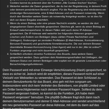
Cookies kannst du jederzeit über die Funktion „Alle Cookies löschen“ löschen.
Weiterhin werden die Daten gespeichert, die du bei der Registrierung, in deinem Profil
oder deinem persönlichem Bereich angibst. Für die Registrierung sind mindestens ein
eindeutiger Benutzername, eine E-Mail-Adresse und ein Passwort notwendig. Wenn
durch den Betreiber weitere Daten als notwendig festgelegt wurden, so ist dies für
dich vor deren Eingabe ersichtlich.
Wenn du einen Beitrag oder eine private Nachricht erstellst, so werden die dort
eingegebenen Daten ebenfalls gespeichert. Gleiches gilt, wenn du einen Beitrag als
Entwurf zwischenspeicherst. In diesen Fällen wird auch deine IP-Adresse
gespeichert. Die IP-Adresse wird weiterhin bei folgenden Aktionen gespeichert:
Löschen und Ändern von Beiträgen (dazu zählen Private Nachrichten und
Umfragen), Änderungen an zentralen Profildaten (E-Mail-Adresse, Kontoaktivierung,
Benutzer-Passwort) und gescheiterte Anmeldeversuche. Die von deinem Browser
übermittelte Browser-Kennzeichnung (User Agent) wird nur in der „Wer ist online?“-
Funktion angezeigt und nicht dauerhaft gespeichert.
Schließlich erfordern einzelne Funktionen des Boards, dass weitere Daten
gespeichert werden. Dazu gehören dein Abstimmungsverhalten bei Umfragen, der
Gelesen-Status von deinen Beiträgen oder explizit von dir gesetzte Lesezeichen oder
Benachrichtigungsfunktionen.
Dein Passwort wird mit einer Einwege-Verschlüsselung (Hash) gespeichert, so
dass es sicher ist. Jedoch wird dir empfohlen, dieses Passwort nicht auf einer
Vielzahl von Webseiten zu verwenden. Das Passwort ist dein Schlüssel zu
deinem Benutzerkonto für das Board, also geh mit ihm sorgsam um.
Insbesondere wird dich kein Vertreter des Betreibers, von phpBB Limited oder
ein Dritter berechtigterweise nach deinem Passwort fragen. Solltest du dein
Passwort vergessen haben, so kannst du die Funktion „Ich habe mein
Passwort vergessen“ benutzen. Die phpBB-Software fragt dich dann nach
deinem Benutzernamen und deiner E-Mail-Adresse und sendet anschließend
ein neu generiertes Passwort an diese Adresse, mit dem du dann auf das