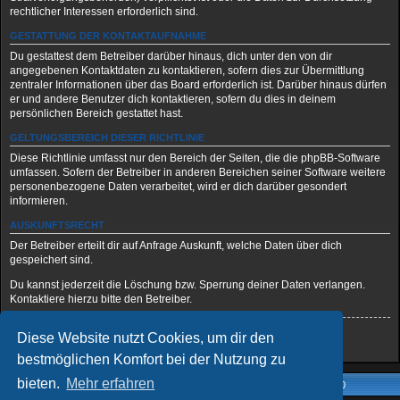
rechtlicher Interessen erforderlich sind.
GESTATTUNG DER KONTAKTAUFNAHME
Du gestattest dem Betreiber darüber hinaus, dich unter den von dir
angegebenen Kontaktdaten zu kontaktieren, sofern dies zur Übermittlung
zentraler Informationen über das Board erforderlich ist. Darüber hinaus dürfen
er und andere Benutzer dich kontaktieren, sofern du dies in deinem
persönlichen Bereich gestattet hast.
GELTUNGSBEREICH DIESER RICHTLINIE
Diese Richtlinie umfasst nur den Bereich der Seiten, die die phpBB-Software
umfassen. Sofern der Betreiber in anderen Bereichen seiner Software weitere
personenbezogene Daten verarbeitet, wird er dich darüber gesondert
informieren.
AUSKUNFTSRECHT
Der Betreiber erteilt dir auf Anfrage Auskunft, welche Daten über dich
gespeichert sind.
Du kannst jederzeit die Löschung bzw. Sperrung deiner Daten verlangen.
Kontaktiere hierzu bitte den Betreiber.
Diese Website nutzt Cookies, um dir den
Zurück zur vorherigen Seite
bestmöglichen Komfort bei der Nutzung zu
bieten.
Mehr erfahren
Foren-Übersicht
Alle Zeiten sind
UTC+02:00