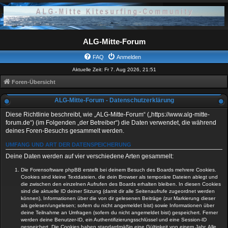
ALG-Mitte-Forum
FAQ
Anmelden
Aktuelle Zeit: Fr 7. Aug 2026, 21:51
Foren-Übersicht
ALG-Mitte-Forum - Datenschutzerklärung
Diese Richtlinie beschreibt, wie „ALG-Mitte-Forum“ („https://www.alg-mitte-
forum.de“) (im Folgenden „der Betreiber“) die Daten verwendet, die während
deines Foren-Besuchs gesammelt werden.
UMFANG UND ART DER DATENSPEICHERUNG
Deine Daten werden auf vier verschiedene Arten gesammelt:
Die Forensoftware phpBB erstellt bei deinem Besuch des Boards mehrere Cookies.
Cookies sind kleine Textdateien, die dein Browser als temporäre Dateien ablegt und
die zwischen den einzelnen Aufrufen des Boards erhalten bleiben. In diesen Cookies
sind die aktuelle ID deiner Sitzung (damit dir alle Seitenaufrufe zugeordnet werden
können), Informationen über die von dir gelesenen Beiträge (zur Markierung dieser
als gelesen/ungelesen; sofern du nicht angemeldet bist) sowie Informationen über
deine Teilnahme an Umfragen (sofern du nicht angemeldet bist) gespeichert. Ferner
werden deine Benutzer-ID, ein Authentifizierungsschlüssel und eine Session-ID
gespeichert. Die Cookies haben standardmäßig eine Gültigkeit von einem Jahr. Alle