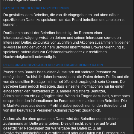
Board zugreifen kannst.
GESTATTUNG DER DATENSPEICHERUNG
Du gestattest dem Betreiber, die von dir eingegebenen und oben näher
spezifizierten Daten zu speichern, um das Board betreiben und anbieten zu
können.
Darüber hinaus ist der Betreiber berechtigt, im Rahmen einer
Interessenabwägung zwischen deinen und seinen Interessen sowie den
Interessen Dritter, Zeitpunkte von Zugriffen und Aktionen zusammen mit deiner
IP-Adresse und der von deinem Browser übermittelter Browser-Kennung zu
speichern, sofern dies zur Gefahrenabwehr oder zur rechtlichen
Nachverfolgbarkeit notwendig ist.
REGELUNGEN BEZÜGLICH DER WEITERGABE DEINER DATEN
Zweck eines Boards ist es, einen Austausch mit anderen Personen zu
ermöglichen. Du bist dir daher bewusst, dass die Daten deines Profils und die
von dir erstellten Beiträge im Internet öffentlich zugänglich sein können. Der
Betreiber kann jedoch festlegen, dass einzelne Informationen nur für einen
eingeschränkten Nutzerkreis (z. B. andere registrierte Benutzer,
Administratoren etc.) zugänglich sind. Wenn du Fragen dazu hast, suche nach
entsprechenden Informationen im Forum oder kontaktiere den Betreiber. Die
E-Mail-Adresse aus deinem Profil ist dabei jedoch nur für den Betreiber und
von ihm beauftragte Personen (Administratoren) zugänglich.
Andere als die oben genannten Daten wird der Betreiber nur mit deiner
Zustimmung an Dritte weitergeben. Dies gilt nicht, sofern er auf Grund
gesetzlicher Regelungen zur Weitergabe der Daten (z. B. an
Strafverfolgungsbehörden) verpflichtet ist oder die Daten zur Durchsetzung