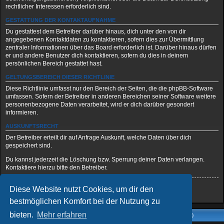
rechtlicher Interessen erforderlich sind.
GESTATTUNG DER KONTAKTAUFNAHME
Du gestattest dem Betreiber darüber hinaus, dich unter den von dir
angegebenen Kontaktdaten zu kontaktieren, sofern dies zur Übermittlung
zentraler Informationen über das Board erforderlich ist. Darüber hinaus dürfen
er und andere Benutzer dich kontaktieren, sofern du dies in deinem
persönlichen Bereich gestattet hast.
GELTUNGSBEREICH DIESER RICHTLINIE
Diese Richtlinie umfasst nur den Bereich der Seiten, die die phpBB-Software
umfassen. Sofern der Betreiber in anderen Bereichen seiner Software weitere
personenbezogene Daten verarbeitet, wird er dich darüber gesondert
informieren.
AUSKUNFTSRECHT
Der Betreiber erteilt dir auf Anfrage Auskunft, welche Daten über dich
gespeichert sind.
Du kannst jederzeit die Löschung bzw. Sperrung deiner Daten verlangen.
Kontaktiere hierzu bitte den Betreiber.
Diese Website nutzt Cookies, um dir den
Zurück zur vorherigen Seite
bestmöglichen Komfort bei der Nutzung zu
bieten.
Mehr erfahren
Foren-Übersicht
Alle Zeiten sind
UTC+02:00