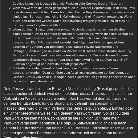
Cookies kannst du jederzeit über die Funktion „Alle Cookies löschen“ löschen.
Weiterhin werden die Daten gespeichert, die du bei der Registrierung, in deinem Profil
oder deinem persönlichem Bereich angibst. Für die Registrierung sind mindestens ein
eindeutiger Benutzername, eine E-Mail-Adresse und ein Passwort notwendig. Wenn
durch den Betreiber weitere Daten als notwendig festgelegt wurden, so ist dies für
dich vor deren Eingabe ersichtlich.
Wenn du einen Beitrag oder eine private Nachricht erstellst, so werden die dort
eingegebenen Daten ebenfalls gespeichert. Gleiches gilt, wenn du einen Beitrag als
Entwurf zwischenspeicherst. In diesen Fällen wird auch deine IP-Adresse
gespeichert. Die IP-Adresse wird weiterhin bei folgenden Aktionen gespeichert:
Löschen und Ändern von Beiträgen (dazu zählen Private Nachrichten und
Umfragen), Änderungen an zentralen Profildaten (E-Mail-Adresse, Kontoaktivierung,
Benutzer-Passwort) und gescheiterte Anmeldeversuche. Die von deinem Browser
übermittelte Browser-Kennzeichnung (User Agent) wird nur in der „Wer ist online?“-
Funktion angezeigt und nicht dauerhaft gespeichert.
Schließlich erfordern einzelne Funktionen des Boards, dass weitere Daten
gespeichert werden. Dazu gehören dein Abstimmungsverhalten bei Umfragen, der
Gelesen-Status von deinen Beiträgen oder explizit von dir gesetzte Lesezeichen oder
Benachrichtigungsfunktionen.
Dein Passwort wird mit einer Einwege-Verschlüsselung (Hash) gespeichert, so
dass es sicher ist. Jedoch wird dir empfohlen, dieses Passwort nicht auf einer
Vielzahl von Webseiten zu verwenden. Das Passwort ist dein Schlüssel zu
deinem Benutzerkonto für das Board, also geh mit ihm sorgsam um.
Insbesondere wird dich kein Vertreter des Betreibers, von phpBB Limited oder
ein Dritter berechtigterweise nach deinem Passwort fragen. Solltest du dein
Passwort vergessen haben, so kannst du die Funktion „Ich habe mein
Passwort vergessen“ benutzen. Die phpBB-Software fragt dich dann nach
deinem Benutzernamen und deiner E-Mail-Adresse und sendet anschließend
ein neu generiertes Passwort an diese Adresse, mit dem du dann auf das