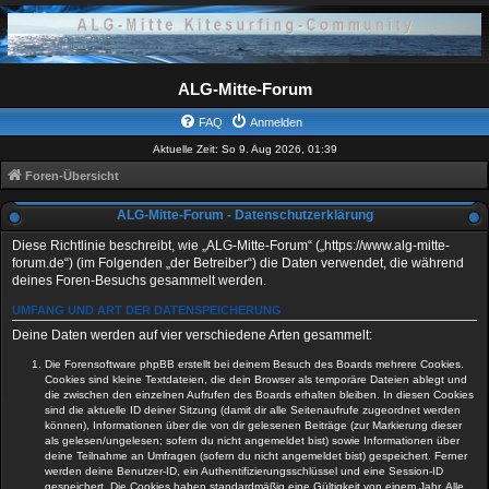
ALG-Mitte-Forum
FAQ
Anmelden
Aktuelle Zeit: So 9. Aug 2026, 01:39
Foren-Übersicht
ALG-Mitte-Forum - Datenschutzerklärung
Diese Richtlinie beschreibt, wie „ALG-Mitte-Forum“ („https://www.alg-mitte-
forum.de“) (im Folgenden „der Betreiber“) die Daten verwendet, die während
deines Foren-Besuchs gesammelt werden.
UMFANG UND ART DER DATENSPEICHERUNG
Deine Daten werden auf vier verschiedene Arten gesammelt:
Die Forensoftware phpBB erstellt bei deinem Besuch des Boards mehrere Cookies.
Cookies sind kleine Textdateien, die dein Browser als temporäre Dateien ablegt und
die zwischen den einzelnen Aufrufen des Boards erhalten bleiben. In diesen Cookies
sind die aktuelle ID deiner Sitzung (damit dir alle Seitenaufrufe zugeordnet werden
können), Informationen über die von dir gelesenen Beiträge (zur Markierung dieser
als gelesen/ungelesen; sofern du nicht angemeldet bist) sowie Informationen über
deine Teilnahme an Umfragen (sofern du nicht angemeldet bist) gespeichert. Ferner
werden deine Benutzer-ID, ein Authentifizierungsschlüssel und eine Session-ID
gespeichert. Die Cookies haben standardmäßig eine Gültigkeit von einem Jahr. Alle