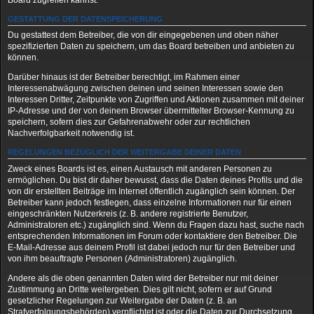
Board zugreifen kannst.
GESTATTUNG DER DATENSPEICHERUNG
Du gestattest dem Betreiber, die von dir eingegebenen und oben näher
spezifizierten Daten zu speichern, um das Board betreiben und anbieten zu
können.
Darüber hinaus ist der Betreiber berechtigt, im Rahmen einer
Interessenabwägung zwischen deinen und seinen Interessen sowie den
Interessen Dritter, Zeitpunkte von Zugriffen und Aktionen zusammen mit deiner
IP-Adresse und der von deinem Browser übermittelter Browser-Kennung zu
speichern, sofern dies zur Gefahrenabwehr oder zur rechtlichen
Nachverfolgbarkeit notwendig ist.
REGELUNGEN BEZÜGLICH DER WEITERGABE DEINER DATEN
Zweck eines Boards ist es, einen Austausch mit anderen Personen zu
ermöglichen. Du bist dir daher bewusst, dass die Daten deines Profils und die
von dir erstellten Beiträge im Internet öffentlich zugänglich sein können. Der
Betreiber kann jedoch festlegen, dass einzelne Informationen nur für einen
eingeschränkten Nutzerkreis (z. B. andere registrierte Benutzer,
Administratoren etc.) zugänglich sind. Wenn du Fragen dazu hast, suche nach
entsprechenden Informationen im Forum oder kontaktiere den Betreiber. Die
E-Mail-Adresse aus deinem Profil ist dabei jedoch nur für den Betreiber und
von ihm beauftragte Personen (Administratoren) zugänglich.
Andere als die oben genannten Daten wird der Betreiber nur mit deiner
Zustimmung an Dritte weitergeben. Dies gilt nicht, sofern er auf Grund
gesetzlicher Regelungen zur Weitergabe der Daten (z. B. an
Strafverfolgungsbehörden) verpflichtet ist oder die Daten zur Durchsetzung