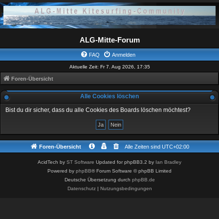
ALG-Mitte-Forum
FAQ
Anmelden
Aktuelle Zeit: Fr 7. Aug 2026, 17:35
Foren-Übersicht
Alle Cookies löschen
Bist du dir sicher, dass du alle Cookies des Boards löschen möchtest?
Foren-Übersicht
Alle Zeiten sind
UTC+02:00
AcidTech by
ST Software
Updated for phpBB3.2 by
Ian Bradley
Powered by
phpBB
® Forum Software © phpBB Limited
Deutsche Übersetzung durch
phpBB.de
Datenschutz
|
Nutzungsbedingungen