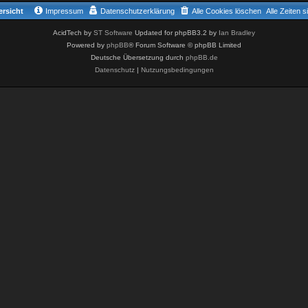
rsicht
Impressum
Datenschutzerklärung
Alle Cookies löschen
Alle Zeiten 
AcidTech by
ST Software
Updated for phpBB3.2 by
Ian Bradley
Powered by
phpBB
® Forum Software © phpBB Limited
Deutsche Übersetzung durch
phpBB.de
Datenschutz
|
Nutzungsbedingungen