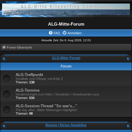
ALG-Mitte-Forum
FAQ
Anmelden
Aktuelle Zeit: Do 6. Aug 2026, 12:01
Foren-Übersicht
ALG-Mitte Forum
Forum
ALG-Treffpunkt
Smalltalk und Offtopic von A bis Z
Themen:
138
ALG-Termine
Verabredungen zum Kiten / Snowkiten / Snowboarden usw.
Themen:
534
ALG-Session-Thread "So war's..."
The day after...Bilder Meinungen Highlights!
Themen:
98
Reisen / Reise-Spotinfos