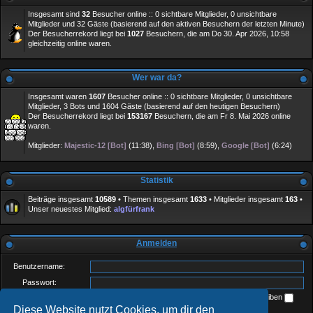
Insgesamt sind
32
Besucher online :: 0 sichtbare Mitglieder, 0 unsichtbare
Mitglieder und 32 Gäste (basierend auf den aktiven Besuchern der letzten Minute)
Der Besucherrekord liegt bei
1027
Besuchern, die am Do 30. Apr 2026, 10:58
gleichzeitig online waren.
Wer war da?
Insgesamt waren
1607
Besucher online :: 0 sichtbare Mitglieder, 0 unsichtbare
Mitglieder, 3 Bots und 1604 Gäste (basierend auf den heutigen Besuchern)
Der Besucherrekord liegt bei
153167
Besuchern, die am Fr 8. Mai 2026 online
waren.
Mitglieder:
Majestic-12 [Bot]
(11:38),
Bing [Bot]
(8:59),
Google [Bot]
(6:24)
Statistik
Beiträge insgesamt
10589
• Themen insgesamt
1633
• Mitglieder insgesamt
163
•
Unser neuestes Mitglied:
algfürfrank
Anmelden
Benutzername:
Passwort:
Ich habe mein Passwort vergessen
Angemeldet bleiben
Diese Website nutzt Cookies, um dir den