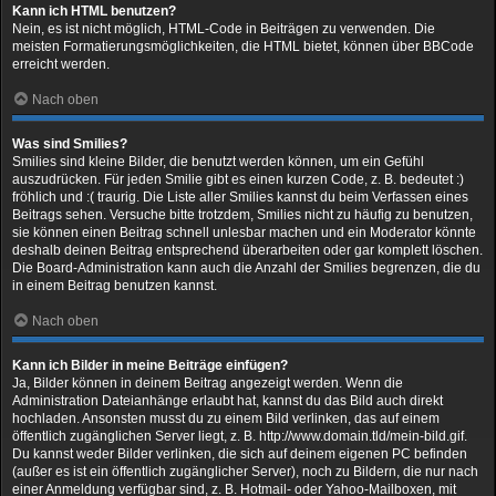
Kann ich HTML benutzen?
Nein, es ist nicht möglich, HTML-Code in Beiträgen zu verwenden. Die
meisten Formatierungsmöglichkeiten, die HTML bietet, können über BBCode
erreicht werden.
Nach oben
Was sind Smilies?
Smilies sind kleine Bilder, die benutzt werden können, um ein Gefühl
auszudrücken. Für jeden Smilie gibt es einen kurzen Code, z. B. bedeutet :)
fröhlich und :( traurig. Die Liste aller Smilies kannst du beim Verfassen eines
Beitrags sehen. Versuche bitte trotzdem, Smilies nicht zu häufig zu benutzen,
sie können einen Beitrag schnell unlesbar machen und ein Moderator könnte
deshalb deinen Beitrag entsprechend überarbeiten oder gar komplett löschen.
Die Board-Administration kann auch die Anzahl der Smilies begrenzen, die du
in einem Beitrag benutzen kannst.
Nach oben
Kann ich Bilder in meine Beiträge einfügen?
Ja, Bilder können in deinem Beitrag angezeigt werden. Wenn die
Administration Dateianhänge erlaubt hat, kannst du das Bild auch direkt
hochladen. Ansonsten musst du zu einem Bild verlinken, das auf einem
öffentlich zugänglichen Server liegt, z. B. http://www.domain.tld/mein-bild.gif.
Du kannst weder Bilder verlinken, die sich auf deinem eigenen PC befinden
(außer es ist ein öffentlich zugänglicher Server), noch zu Bildern, die nur nach
einer Anmeldung verfügbar sind, z. B. Hotmail- oder Yahoo-Mailboxen, mit