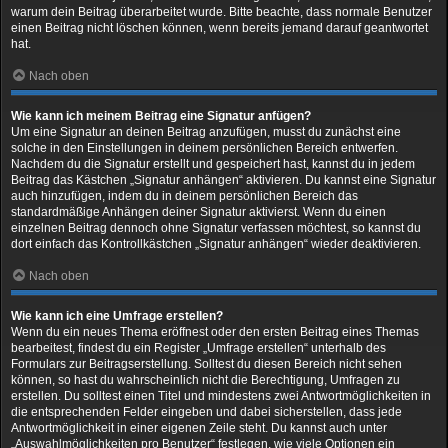
warum dein Beitrag überarbeitet wurde. Bitte beachte, dass normale Benutzer
einen Beitrag nicht löschen können, wenn bereits jemand darauf geantwortet
hat.
Nach oben
Wie kann ich meinem Beitrag eine Signatur anfügen?
Um eine Signatur an deinen Beitrag anzufügen, musst du zunächst eine
solche in den Einstellungen in deinem persönlichen Bereich entwerfen.
Nachdem du die Signatur erstellt und gespeichert hast, kannst du in jedem
Beitrag das Kästchen „Signatur anhängen“ aktivieren. Du kannst eine Signatur
auch hinzufügen, indem du in deinem persönlichen Bereich das
standardmäßige Anhängen deiner Signatur aktivierst. Wenn du einen
einzelnen Beitrag dennoch ohne Signatur verfassen möchtest, so kannst du
dort einfach das Kontrollkästchen „Signatur anhängen“ wieder deaktivieren.
Nach oben
Wie kann ich eine Umfrage erstellen?
Wenn du ein neues Thema eröffnest oder den ersten Beitrag eines Themas
bearbeitest, findest du ein Register „Umfrage erstellen“ unterhalb des
Formulars zur Beitragserstellung. Solltest du diesen Bereich nicht sehen
können, so hast du wahrscheinlich nicht die Berechtigung, Umfragen zu
erstellen. Du solltest einen Titel und mindestens zwei Antwortmöglichkeiten in
die entsprechenden Felder eingeben und dabei sicherstellen, dass jede
Antwortmöglichkeit in einer eigenen Zeile steht. Du kannst auch unter
„Auswahlmöglichkeiten pro Benutzer“ festlegen, wie viele Optionen ein