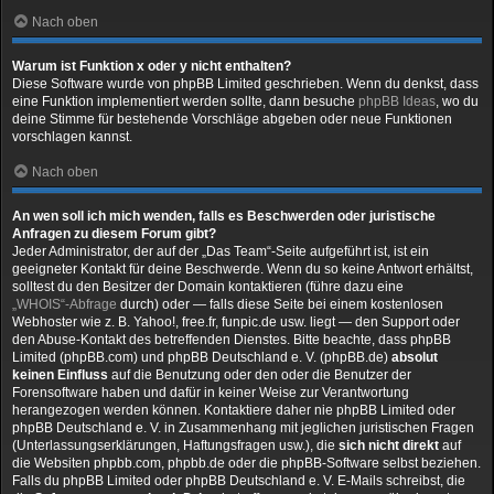
Nach oben
Warum ist Funktion x oder y nicht enthalten?
Diese Software wurde von phpBB Limited geschrieben. Wenn du denkst, dass
eine Funktion implementiert werden sollte, dann besuche
phpBB Ideas
, wo du
deine Stimme für bestehende Vorschläge abgeben oder neue Funktionen
vorschlagen kannst.
Nach oben
An wen soll ich mich wenden, falls es Beschwerden oder juristische
Anfragen zu diesem Forum gibt?
Jeder Administrator, der auf der „Das Team“-Seite aufgeführt ist, ist ein
geeigneter Kontakt für deine Beschwerde. Wenn du so keine Antwort erhältst,
solltest du den Besitzer der Domain kontaktieren (führe dazu eine
„WHOIS“-Abfrage
durch) oder — falls diese Seite bei einem kostenlosen
Webhoster wie z. B. Yahoo!, free.fr, funpic.de usw. liegt — den Support oder
den Abuse-Kontakt des betreffenden Dienstes. Bitte beachte, dass phpBB
Limited (phpBB.com) und phpBB Deutschland e. V. (phpBB.de)
absolut
keinen Einfluss
auf die Benutzung oder den oder die Benutzer der
Forensoftware haben und dafür in keiner Weise zur Verantwortung
herangezogen werden können. Kontaktiere daher nie phpBB Limited oder
phpBB Deutschland e. V. in Zusammenhang mit jeglichen juristischen Fragen
(Unterlassungserklärungen, Haftungsfragen usw.), die
sich nicht direkt
auf
die Websiten phpbb.com, phpbb.de oder die phpBB-Software selbst beziehen.
Falls du phpBB Limited oder phpBB Deutschland e. V. E-Mails schreibst, die