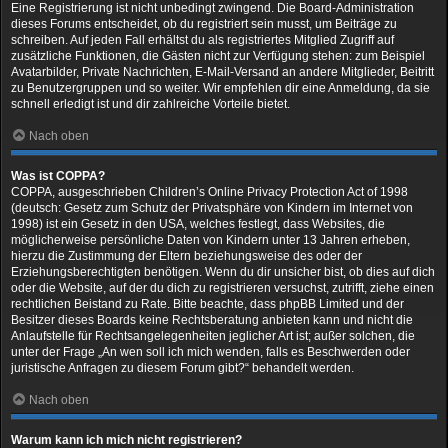
Eine Registrierung ist nicht unbedingt zwingend. Die Board-Administration
dieses Forums entscheidet, ob du registriert sein musst, um Beiträge zu
schreiben. Auf jeden Fall erhältst du als registriertes Mitglied Zugriff auf
zusätzliche Funktionen, die Gästen nicht zur Verfügung stehen: zum Beispiel
Avatarbilder, Private Nachrichten, E-Mail-Versand an andere Mitglieder, Beitritt
zu Benutzergruppen und so weiter. Wir empfehlen dir eine Anmeldung, da sie
schnell erledigt ist und dir zahlreiche Vorteile bietet.
Nach oben
Was ist COPPA?
COPPA, ausgeschrieben Children’s Online Privacy Protection Act of 1998
(deutsch: Gesetz zum Schutz der Privatsphäre von Kindern im Internet von
1998) ist ein Gesetz in den USA, welches festlegt, dass Websites, die
möglicherweise persönliche Daten von Kindern unter 13 Jahren erheben,
hierzu die Zustimmung der Eltern beziehungsweise des oder der
Erziehungsberechtigten benötigen. Wenn du dir unsicher bist, ob dies auf dich
oder die Website, auf der du dich zu registrieren versuchst, zutrifft, ziehe einen
rechtlichen Beistand zu Rate. Bitte beachte, dass phpBB Limited und der
Besitzer dieses Boards keine Rechtsberatung anbieten kann und nicht die
Anlaufstelle für Rechtsangelegenheiten jeglicher Art ist; außer solchen, die
unter der Frage „An wen soll ich mich wenden, falls es Beschwerden oder
juristische Anfragen zu diesem Forum gibt?“ behandelt werden.
Nach oben
Warum kann ich mich nicht registrieren?