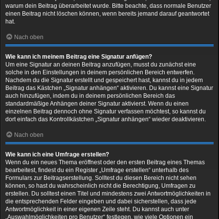
warum dein Beitrag überarbeitet wurde. Bitte beachte, dass normale Benutzer
einen Beitrag nicht löschen können, wenn bereits jemand darauf geantwortet
hat.
Nach oben
Wie kann ich meinem Beitrag eine Signatur anfügen?
Um eine Signatur an deinen Beitrag anzufügen, musst du zunächst eine
solche in den Einstellungen in deinem persönlichen Bereich entwerfen.
Nachdem du die Signatur erstellt und gespeichert hast, kannst du in jedem
Beitrag das Kästchen „Signatur anhängen“ aktivieren. Du kannst eine Signatur
auch hinzufügen, indem du in deinem persönlichen Bereich das
standardmäßige Anhängen deiner Signatur aktivierst. Wenn du einen
einzelnen Beitrag dennoch ohne Signatur verfassen möchtest, so kannst du
dort einfach das Kontrollkästchen „Signatur anhängen“ wieder deaktivieren.
Nach oben
Wie kann ich eine Umfrage erstellen?
Wenn du ein neues Thema eröffnest oder den ersten Beitrag eines Themas
bearbeitest, findest du ein Register „Umfrage erstellen“ unterhalb des
Formulars zur Beitragserstellung. Solltest du diesen Bereich nicht sehen
können, so hast du wahrscheinlich nicht die Berechtigung, Umfragen zu
erstellen. Du solltest einen Titel und mindestens zwei Antwortmöglichkeiten in
die entsprechenden Felder eingeben und dabei sicherstellen, dass jede
Antwortmöglichkeit in einer eigenen Zeile steht. Du kannst auch unter
„Auswahlmöglichkeiten pro Benutzer“ festlegen, wie viele Optionen ein