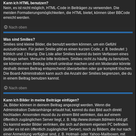
Kann ich HTML benutzen?
Nein, es ist nicht möglich, HTML-Code in Beiträgen zu verwenden. Die
meisten Formatierungsmöglichkeiten, die HTML bietet, können über BBCode
erreicht werden.
Nach oben
Was sind Smilies?
Smilies sind kleine Bilder, die benutzt werden können, um ein Gefühl
auszudrücken. Für jeden Smilie gibt es einen kurzen Code, z. B. bedeutet :)
fröhlich und :( traurig. Die Liste aller Smilies kannst du beim Verfassen eines
Beitrags sehen. Versuche bitte trotzdem, Smilies nicht zu häufig zu benutzen,
sie können einen Beitrag schnell unlesbar machen und ein Moderator könnte
deshalb deinen Beitrag entsprechend überarbeiten oder gar komplett löschen.
Die Board-Administration kann auch die Anzahl der Smilies begrenzen, die du
in einem Beitrag benutzen kannst.
Nach oben
Kann ich Bilder in meine Beiträge einfügen?
Ja, Bilder können in deinem Beitrag angezeigt werden. Wenn die
Administration Dateianhänge erlaubt hat, kannst du das Bild auch direkt
hochladen. Ansonsten musst du zu einem Bild verlinken, das auf einem
öffentlich zugänglichen Server liegt, z. B. http://www.domain.tld/mein-bild.gif.
Du kannst weder Bilder verlinken, die sich auf deinem eigenen PC befinden
(außer es ist ein öffentlich zugänglicher Server), noch zu Bildern, die nur nach
einer Anmeldung verfügbar sind, z. B. Hotmail- oder Yahoo-Mailboxen, mit