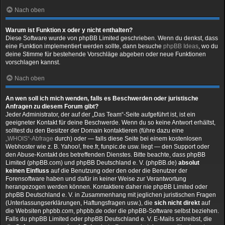
Nach oben
Warum ist Funktion x oder y nicht enthalten?
Diese Software wurde von phpBB Limited geschrieben. Wenn du denkst, dass
eine Funktion implementiert werden sollte, dann besuche
phpBB Ideas
, wo du
deine Stimme für bestehende Vorschläge abgeben oder neue Funktionen
vorschlagen kannst.
Nach oben
An wen soll ich mich wenden, falls es Beschwerden oder juristische
Anfragen zu diesem Forum gibt?
Jeder Administrator, der auf der „Das Team“-Seite aufgeführt ist, ist ein
geeigneter Kontakt für deine Beschwerde. Wenn du so keine Antwort erhältst,
solltest du den Besitzer der Domain kontaktieren (führe dazu eine
„WHOIS“-Abfrage
durch) oder — falls diese Seite bei einem kostenlosen
Webhoster wie z. B. Yahoo!, free.fr, funpic.de usw. liegt — den Support oder
den Abuse-Kontakt des betreffenden Dienstes. Bitte beachte, dass phpBB
Limited (phpBB.com) und phpBB Deutschland e. V. (phpBB.de)
absolut
keinen Einfluss
auf die Benutzung oder den oder die Benutzer der
Forensoftware haben und dafür in keiner Weise zur Verantwortung
herangezogen werden können. Kontaktiere daher nie phpBB Limited oder
phpBB Deutschland e. V. in Zusammenhang mit jeglichen juristischen Fragen
(Unterlassungserklärungen, Haftungsfragen usw.), die
sich nicht direkt
auf
die Websiten phpbb.com, phpbb.de oder die phpBB-Software selbst beziehen.
Falls du phpBB Limited oder phpBB Deutschland e. V. E-Mails schreibst, die