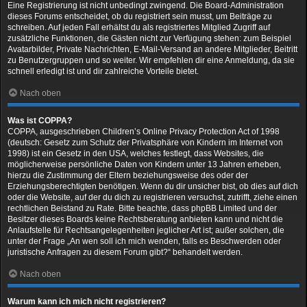
Eine Registrierung ist nicht unbedingt zwingend. Die Board-Administration
dieses Forums entscheidet, ob du registriert sein musst, um Beiträge zu
schreiben. Auf jeden Fall erhältst du als registriertes Mitglied Zugriff auf
zusätzliche Funktionen, die Gästen nicht zur Verfügung stehen: zum Beispiel
Avatarbilder, Private Nachrichten, E-Mail-Versand an andere Mitglieder, Beitritt
zu Benutzergruppen und so weiter. Wir empfehlen dir eine Anmeldung, da sie
schnell erledigt ist und dir zahlreiche Vorteile bietet.
Nach oben
Was ist COPPA?
COPPA, ausgeschrieben Children’s Online Privacy Protection Act of 1998
(deutsch: Gesetz zum Schutz der Privatsphäre von Kindern im Internet von
1998) ist ein Gesetz in den USA, welches festlegt, dass Websites, die
möglicherweise persönliche Daten von Kindern unter 13 Jahren erheben,
hierzu die Zustimmung der Eltern beziehungsweise des oder der
Erziehungsberechtigten benötigen. Wenn du dir unsicher bist, ob dies auf dich
oder die Website, auf der du dich zu registrieren versuchst, zutrifft, ziehe einen
rechtlichen Beistand zu Rate. Bitte beachte, dass phpBB Limited und der
Besitzer dieses Boards keine Rechtsberatung anbieten kann und nicht die
Anlaufstelle für Rechtsangelegenheiten jeglicher Art ist; außer solchen, die
unter der Frage „An wen soll ich mich wenden, falls es Beschwerden oder
juristische Anfragen zu diesem Forum gibt?“ behandelt werden.
Nach oben
Warum kann ich mich nicht registrieren?