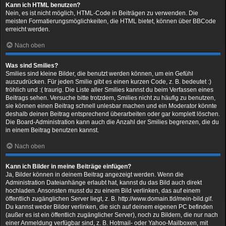
Kann ich HTML benutzen?
Nein, es ist nicht möglich, HTML-Code in Beiträgen zu verwenden. Die
meisten Formatierungsmöglichkeiten, die HTML bietet, können über BBCode
erreicht werden.
Nach oben
Was sind Smilies?
Smilies sind kleine Bilder, die benutzt werden können, um ein Gefühl
auszudrücken. Für jeden Smilie gibt es einen kurzen Code, z. B. bedeutet :)
fröhlich und :( traurig. Die Liste aller Smilies kannst du beim Verfassen eines
Beitrags sehen. Versuche bitte trotzdem, Smilies nicht zu häufig zu benutzen,
sie können einen Beitrag schnell unlesbar machen und ein Moderator könnte
deshalb deinen Beitrag entsprechend überarbeiten oder gar komplett löschen.
Die Board-Administration kann auch die Anzahl der Smilies begrenzen, die du
in einem Beitrag benutzen kannst.
Nach oben
Kann ich Bilder in meine Beiträge einfügen?
Ja, Bilder können in deinem Beitrag angezeigt werden. Wenn die
Administration Dateianhänge erlaubt hat, kannst du das Bild auch direkt
hochladen. Ansonsten musst du zu einem Bild verlinken, das auf einem
öffentlich zugänglichen Server liegt, z. B. http://www.domain.tld/mein-bild.gif.
Du kannst weder Bilder verlinken, die sich auf deinem eigenen PC befinden
(außer es ist ein öffentlich zugänglicher Server), noch zu Bildern, die nur nach
einer Anmeldung verfügbar sind, z. B. Hotmail- oder Yahoo-Mailboxen, mit