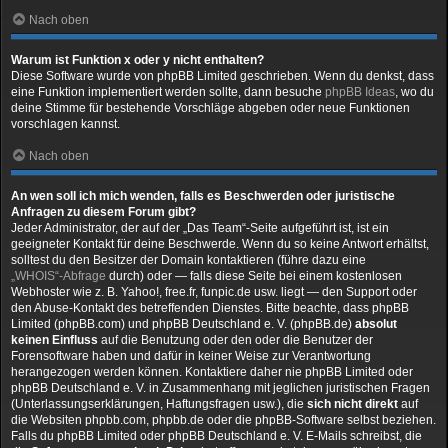
Nach oben
Warum ist Funktion x oder y nicht enthalten?
Diese Software wurde von phpBB Limited geschrieben. Wenn du denkst, dass
eine Funktion implementiert werden sollte, dann besuche
phpBB Ideas
, wo du
deine Stimme für bestehende Vorschläge abgeben oder neue Funktionen
vorschlagen kannst.
Nach oben
An wen soll ich mich wenden, falls es Beschwerden oder juristische
Anfragen zu diesem Forum gibt?
Jeder Administrator, der auf der „Das Team“-Seite aufgeführt ist, ist ein
geeigneter Kontakt für deine Beschwerde. Wenn du so keine Antwort erhältst,
solltest du den Besitzer der Domain kontaktieren (führe dazu eine
„WHOIS“-Abfrage
durch) oder — falls diese Seite bei einem kostenlosen
Webhoster wie z. B. Yahoo!, free.fr, funpic.de usw. liegt — den Support oder
den Abuse-Kontakt des betreffenden Dienstes. Bitte beachte, dass phpBB
Limited (phpBB.com) und phpBB Deutschland e. V. (phpBB.de)
absolut
keinen Einfluss
auf die Benutzung oder den oder die Benutzer der
Forensoftware haben und dafür in keiner Weise zur Verantwortung
herangezogen werden können. Kontaktiere daher nie phpBB Limited oder
phpBB Deutschland e. V. in Zusammenhang mit jeglichen juristischen Fragen
(Unterlassungserklärungen, Haftungsfragen usw.), die
sich nicht direkt
auf
die Websiten phpbb.com, phpbb.de oder die phpBB-Software selbst beziehen.
Falls du phpBB Limited oder phpBB Deutschland e. V. E-Mails schreibst, die