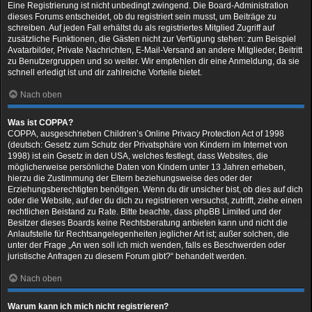
Eine Registrierung ist nicht unbedingt zwingend. Die Board-Administration
dieses Forums entscheidet, ob du registriert sein musst, um Beiträge zu
schreiben. Auf jeden Fall erhältst du als registriertes Mitglied Zugriff auf
zusätzliche Funktionen, die Gästen nicht zur Verfügung stehen: zum Beispiel
Avatarbilder, Private Nachrichten, E-Mail-Versand an andere Mitglieder, Beitritt
zu Benutzergruppen und so weiter. Wir empfehlen dir eine Anmeldung, da sie
schnell erledigt ist und dir zahlreiche Vorteile bietet.
Nach oben
Was ist COPPA?
COPPA, ausgeschrieben Children’s Online Privacy Protection Act of 1998
(deutsch: Gesetz zum Schutz der Privatsphäre von Kindern im Internet von
1998) ist ein Gesetz in den USA, welches festlegt, dass Websites, die
möglicherweise persönliche Daten von Kindern unter 13 Jahren erheben,
hierzu die Zustimmung der Eltern beziehungsweise des oder der
Erziehungsberechtigten benötigen. Wenn du dir unsicher bist, ob dies auf dich
oder die Website, auf der du dich zu registrieren versuchst, zutrifft, ziehe einen
rechtlichen Beistand zu Rate. Bitte beachte, dass phpBB Limited und der
Besitzer dieses Boards keine Rechtsberatung anbieten kann und nicht die
Anlaufstelle für Rechtsangelegenheiten jeglicher Art ist; außer solchen, die
unter der Frage „An wen soll ich mich wenden, falls es Beschwerden oder
juristische Anfragen zu diesem Forum gibt?“ behandelt werden.
Nach oben
Warum kann ich mich nicht registrieren?