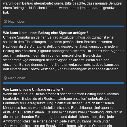
warum dein Beitrag überarbeitet wurde. Bitte beachte, dass normale Benutzer
einen Beitrag nicht löschen können, wenn bereits jemand darauf geantwortet
hat.
Nach oben
Wie kann ich meinem Beitrag eine Signatur anfügen?
Um eine Signatur an deinen Beitrag anzufügen, musst du zunächst eine
solche in den Einstellungen in deinem persönlichen Bereich entwerfen.
Nachdem du die Signatur erstellt und gespeichert hast, kannst du in jedem
Beitrag das Kästchen „Signatur anhängen“ aktivieren. Du kannst eine Signatur
auch hinzufügen, indem du in deinem persönlichen Bereich das
standardmäßige Anhängen deiner Signatur aktivierst. Wenn du einen
einzelnen Beitrag dennoch ohne Signatur verfassen möchtest, so kannst du
dort einfach das Kontrollkästchen „Signatur anhängen“ wieder deaktivieren.
Nach oben
Wie kann ich eine Umfrage erstellen?
Wenn du ein neues Thema eröffnest oder den ersten Beitrag eines Themas
bearbeitest, findest du ein Register „Umfrage erstellen“ unterhalb des
Formulars zur Beitragserstellung. Solltest du diesen Bereich nicht sehen
können, so hast du wahrscheinlich nicht die Berechtigung, Umfragen zu
erstellen. Du solltest einen Titel und mindestens zwei Antwortmöglichkeiten in
die entsprechenden Felder eingeben und dabei sicherstellen, dass jede
Antwortmöglichkeit in einer eigenen Zeile steht. Du kannst auch unter
„Auswahlmöglichkeiten pro Benutzer“ festlegen, wie viele Optionen ein